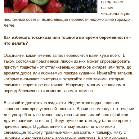
предлагаем
нашим
читательницам
несложные советы, позволяющие перенести недомогание гораздо
легче.
Как избежать токсикоза или тошнота во время беременности –
что делать?
Осознайте, какой именно запах переносится вами хуже всего. В
таком состоянии практически любой из них может спровоцировать
приступ тошноты - от отталкивающих запахов сигарет или пота, до
аромата духов или обожаемых прежде кушаний. Избегайте запахов,
которые вызывают приступы и окружайте себя такими, которые
снимают неприятное состояние. Например, многим женщинам в
период беременности помогает аромат лимона.
Выпивайте достаточно жидкости. Недостаток воды - один из
главных факторов утренней тошноты. Врачи рекомендуют в течение
дня употреблять не менее полутора литров чистой воды (чай или
другие напитки не в счет). Воду лучше пить между (а не во время)
приемов пищи. В добавление к этому можно пить неплохо
снимающие тошноту травяные чаи - заварите, к примеру, мяту с
имбирем и наслаждайтесь ароматным напитком. А вот лимонада