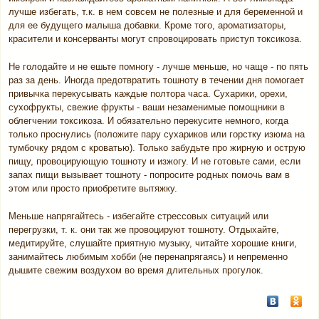
лучше избегать, т.к. в нем совсем не полезные и для беременной и
для ее будущего малыша добавки. Кроме того, ароматизаторы,
красители и консерванты могут спровоцировать приступ токсикоза.
Не голодайте и не ешьте помногу - лучше меньше, но чаще - по пять
раз за день. Иногда предотвратить тошноту в течении дня помогает
привычка перекусывать каждые полтора часа. Сухарики, орехи,
сухофрукты, свежие фрукты - ваши незаменимые помощники в
облегчении токсикоза. И обязательно перекусите немного, когда
только проснулись (положите пару сухариков или горстку изюма на
тумбочку рядом с кроватью). Только забудьте про жирную и острую
пищу, провоцирующую тошноту и изжогу. И не готовьте сами, если
запах пищи вызывает тошноту - попросите родных помочь вам в
этом или просто приобретите вытяжку.
Меньше напрягайтесь - избегайте стрессовых ситуаций или
перегрузки, т. к. они так же провоцируют тошноту. Отдыхайте,
медитируйте, слушайте приятную музыку, читайте хорошие книги,
занимайтесь любимым хобби (не перенапрягаясь) и непременно
дышите свежим воздухом во время длительных прогулок.