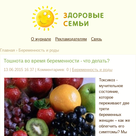
О журнале
Рекламодателям
Связь
Главная
›
Беременность и роды
Тошнота во время беременности - что делать?
13.06.2015 16:37 | Комментариев: 0 |
Беременность и роды
Токсикоз -
мучительное
состояние,
которое
переживают две
трети
беременных
женщин – как же
облегчить его
симптомы? Мы