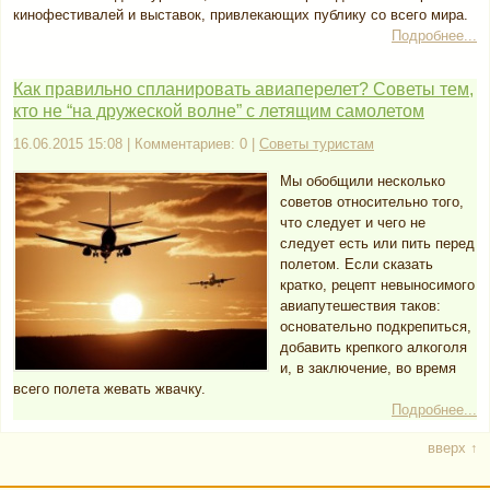
кинофестивалей и выставок, привлекающих публику со всего мира.
Подробнее...
Как правильно спланировать авиаперелет? Советы тем,
кто не “на дружеской волне” с летящим самолетом
16.06.2015 15:08 | Комментариев: 0 |
Советы туристам
Мы обобщили несколько
советов относительно того,
что следует и чего не
следует есть или пить перед
полетом. Если сказать
кратко, рецепт невыносимого
авиапутешествия таков:
основательно подкрепиться,
добавить крепкого алкоголя
и, в заключение, во время
всего полета жевать жвачку.
Подробнее...
вверх ↑