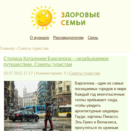
О журнале
Рекламодателям
Связь
Главная
›
Советы туристам
Столица Каталонии Барселона – незабываемое
путешествие. Советы туристам
20.07.2015 17:17 | Комментариев: 0 |
Советы туристам
Барселона - один из самых
посещаемых городов в мире.
Каждый год многотысячные
толпы прибывают сюда,
чтобы увидеть
архитектурные шедевры
Гауди, картины Пикассо,
Эль-Греко и Веласкеса,
прогуляться по шумным