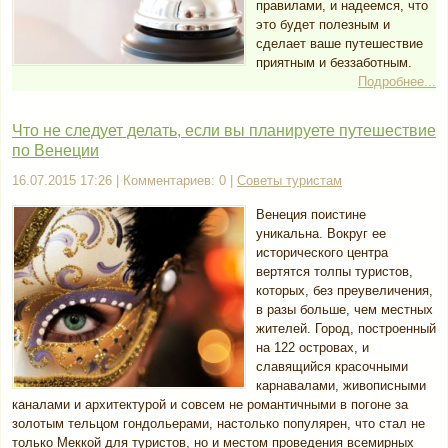
правилами, и надеемся, что
это будет полезным и
сделает ваше путешествие
приятным и беззаботным.
Подробнее...
Что не следует делать, если вы планируете путешествие
по Венеции
16.07.2015 17:26 | Комментариев: 0 |
Советы туристам
Венеция поистине
уникальна. Вокруг ее
исторического центра
вертятся толпы туристов,
которых, без преувеличения,
в разы больше, чем местных
жителей. Город, построенный
на 122 островах, и
славящийся красочными
карнавалами, живописными
каналами и архитектурой и совсем не романтичными в погоне за
золотым тельцом гондольерами, настолько популярен, что стал не
только Меккой для туристов, но и местом проведения всемирных