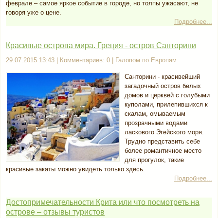
феврале – самое яркое событие в городе, но толпы ужасают, не
говоря уже о цене.
Подробнее...
Красивые острова мира. Греция - остров Санторини
29.07.2015 13:43 | Комментариев: 0 |
Галопом по Европам
Санторини - красивейший
загадочный остров белых
домов и церквей с голубыми
куполами, прилепившихся к
скалам, омываемым
прозрачными водами
ласкового Эгейского моря.
Трудно представить себе
более романтичное место
для прогулок, такие
красивые закаты можно увидеть только здесь.
Подробнее...
Достопримечательности Крита или что посмотреть на
острове – отзывы туристов