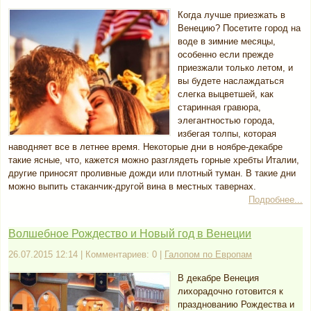
Когда лучше приезжать в
Венецию? Посетите город на
воде в зимние месяцы,
особенно если прежде
приезжали только летом, и
вы будете наслаждаться
слегка выцветшей, как
старинная гравюра,
элегантностью города,
избегая толпы, которая
наводняет все в летнее время. Некоторые дни в ноябре-декабре
такие ясные, что, кажется можно разглядеть горные хребты Италии,
другие приносят проливные дожди или плотный туман. В такие дни
можно выпить стаканчик-другой вина в местных тавернах.
Подробнее...
Волшебное Рождество и Новый год в Венеции
26.07.2015 12:14 | Комментариев: 0 |
Галопом по Европам
В декабре Венеция
лихорадочно готовится к
празднованию Рождества и