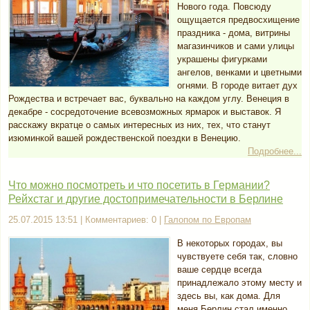
Нового года. Повсюду
ощущается предвосхищение
праздника - дома, витрины
магазинчиков и сами улицы
украшены фигурками
ангелов, венками и цветными
огнями. В городе витает дух
Рождества и встречает вас, буквально на каждом углу. Венеция в
декабре - сосредоточение всевозможных ярмарок и выставок. Я
расскажу вкратце о самых интересных из них, тех, что станут
изюминкой вашей рождественской поездки в Венецию.
Подробнее...
Что можно посмотреть и что посетить в Германии?
Рейхстаг и другие достопримечательности в Берлине
25.07.2015 13:51 | Комментариев: 0 |
Галопом по Европам
В некоторых городах, вы
чувствуете себя так, словно
ваше сердце всегда
принадлежало этому месту и
здесь вы, как дома. Для
меня Берлин стал именно