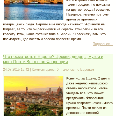
таким городом, не похожим
на другие города Германии.
Наверное, именно поэтому
время от времени я
возвращаюсь сюда. Берлин еще иногда называют "Афинами на
Шпрее", за то, что он раскинулся на берегах этой реки и за его
красоту. Итак, наше путешествие в Берлин. Я расскажу вам, что
посмотреть, где поесть и весело провести время.
Подробнее...
Что посмотреть в Европе? Церкви, дворцы, музеи и
мост Понте-Веккьо во Флоренции
24.07.2015 15:42 | Комментариев: 0 |
Галопом по Европам
Конечно, за 1 день, 2 дня и
даже неделю невозможно
объять необъятное. Чтобы
увидеть все, что может
предложить Флоренция,
нужно потратить очень много
времени. Почти любая из
десятков ее церквей –