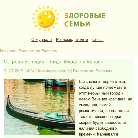
О журнале
Рекламодателям
Связь
Главная
›
Галопом по Европам
Острова Венеции – Лидо, Мурано и Бурано
31.07.2015 14:24 | Комментариев: 0 |
Галопом по Европам
Есть много теорий о том,
когда лучше приезжать в
этот необычный город -
летом Венеция красивая, но
смрадная, зимой –
романтичная, но холодная.
Так что время поездки
скорее будет зависеть от
наличия свободного
времени. Карнавал в