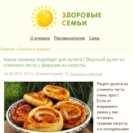
О журнале
Рекламодателям
Связь
Главная
›
Салаты и закуски
Какая начинка подойдет для рулета? Вкусный рулет из
слоеного теста с фаршем из капусты
14.06.2015 10:21 | Комментариев: 0 |
Салаты и закуски
Рецепт рулета из
слоеного теста
очень прост.
Если от
вчерашнего
ужина у вас
осталась
тушеная капуста,
а в холодильнике