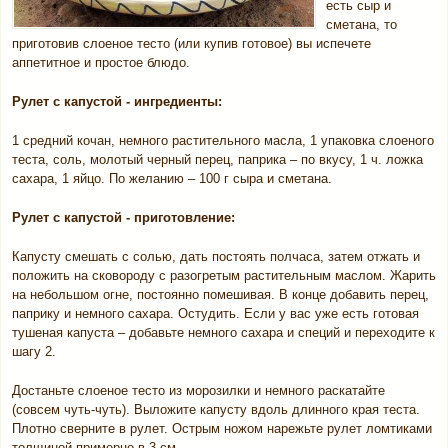
есть сыр и
сметана, то
приготовив слоеное тесто (или купив готовое) вы испечете
аппетитное и простое блюдо.
Рулет с капустой - ингредиенты:
1 средний кочан, немного растительного масла, 1 упаковка слоеного
теста, соль, молотый черный перец, паприка – по вкусу, 1 ч. ложка
сахара, 1 яйцо. По желанию – 100 г сыра и сметана.
Рулет с капустой - приготовление:
Капусту смешать с солью, дать постоять полчаса, затем отжать и
положить на сковороду с разогретым растительным маслом. Жарить
на небольшом огне, постоянно помешивая. В конце добавить перец,
паприку и немного сахара. Остудить. Если у вас уже есть готовая
тушеная капуста – добавьте немного сахара и специй и переходите к
шагу 2.
Достаньте слоеное тесто из морозилки и немного раскатайте
(совсем чуть-чуть). Выложите капусту вдоль длинного края теста.
Плотно сверните в рулет. Острым ножом нарежьте рулет ломтиками
толщиной примерно в 3 см.