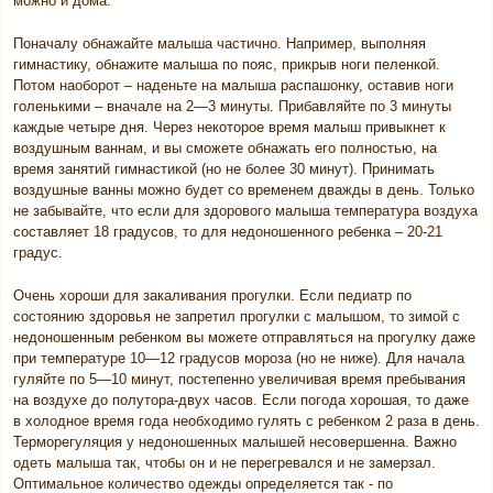
можно и дома.
Поначалу обнажайте малыша частично. Например, выполняя
гимнастику, обнажите малыша по пояс, прикрыв ноги пеленкой.
Потом наоборот – наденьте на малыша распашонку, оставив ноги
голенькими – вначале на 2—3 минуты. Прибавляйте по 3 минуты
каждые четыре дня. Через некоторое время малыш привыкнет к
воздушным ваннам, и вы сможете обнажать его полностью, на
время занятий гимнастикой (но не более 30 минут). Принимать
воздушные ванны можно будет со временем дважды в день. Только
не забывайте, что если для здорового малыша температура воздуха
составляет 18 градусов, то для недоношенного ребенка – 20-21
градус.
Очень хороши для закаливания прогулки. Если педиатр по
состоянию здоровья не запретил прогулки с малышом, то зимой с
недоношенным ребенком вы можете отправляться на прогулку даже
при температуре 10—12 градусов мороза (но не ниже). Для начала
гуляйте по 5—10 минут, постепенно увеличивая время пребывания
на воздухе до полутора-двух часов. Если погода хорошая, то даже
в холодное время года необходимо гулять с ребенком 2 раза в день.
Терморегуляция у недоношенных малышей несовершенна. Важно
одеть малыша так, чтобы он и не перегревался и не замерзал.
Оптимальное количество одежды определяется так - по