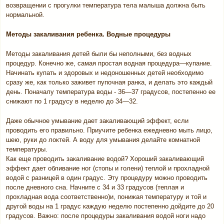
возвращении с прогулки температура тела малыша должна быть
нормальной.
Методы закаливания ребенка. Водные процедуры
Методы закаливания детей были бы неполными, без водных
процедур. Конечно же, самая простая водная процедура—купание.
Начинать купать и здоровых и недоношенных детей необходимо
сразу же, как только заживет пупочная ранка, и делать это каждый
день. Поначалу температура воды - 36—37 градусов, постепенно ее
снижают по 1 градусу в неделю до 34—32.
Даже обычное умывание дает закаливающий эффект, если
проводить его правильно. Приучите ребенка ежедневно мыть лицо,
шею, руки до локтей. А воду для умывания делайте комнатной
температуры.
Как еще проводить закаливание водой? Хороший закаливающий
эффект дает обливание ног (стопы и голени) теплой и прохладной
водой с разницей в один градус. Эту процедуру можно проводить
после дневного сна. Начните с 34 и 33 градусов (теплая и
прохладная вода соответственно)и, понижая температуру и той и
другой воды на 1 градус каждую неделю постепенно дойдите до 20
градусов. Важно: после процедуры закаливания водой ноги надо