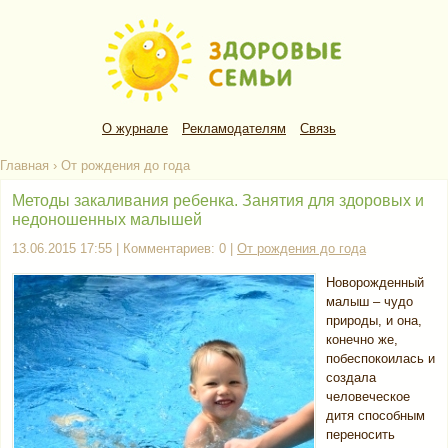
О журнале
Рекламодателям
Связь
Главная
›
От рождения до года
Методы закаливания ребенка. Занятия для здоровых и
недоношенных малышей
13.06.2015 17:55 | Комментариев: 0 |
От рождения до года
Новорожденный
малыш – чудо
природы, и она,
конечно же,
побеспокоилась и
создала
человеческое
дитя способным
переносить