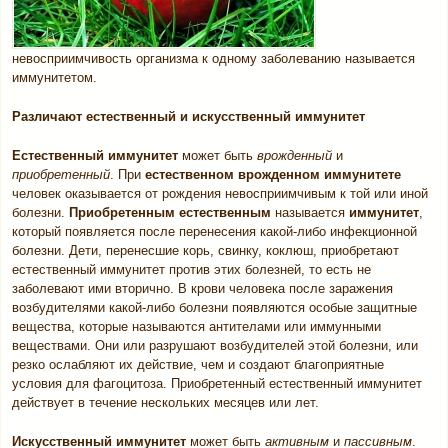
невосприимчивость организма к одному заболеванию называется
иммунитетом.
Различают естественный и искусственный иммунитет
Естественный иммунитет
может быть
врожденный
и
приобретенный
. При
естественном врожденном иммунитете
человек оказывается от рождения невосприимчивым к той или иной
болезни.
Приобретенным естественным
называется
иммунитет
,
который появляется после перенесения какой-либо инфекционной
болезни. Дети, перенесшие корь, свинку, коклюш, приобретают
естественный иммунитет против этих болезней, то есть не
заболевают ими вторично. В крови человека после заражения
возбудителями какой-либо болезни появляются особые защитные
вещества, которые называются антителами или иммунными
веществами. Они или разрушают возбудителей этой болезни, или
резко ослабляют их действие, чем и создают благоприятные
условия для фагоцитоза. Приобретенный естественный иммунитет
действует в течение нескольких месяцев или лет.
Искусственный иммунитет
может быть
активным
и
пассивным
.