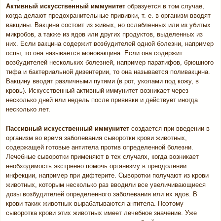
Активный искусственный иммунитет
образуется в том случае,
когда делают предохранительные прививки, т. е. в организм вводят
вакцины. Вакцина состоит из живых, но ослабленных или из убитых
микробов, а также из ядов или других продуктов, выделенных из
них. Если вакцина содержит возбудителей одной болезни, например
оспы, то она называется моновакцина. Если она содержит
возбудителей нескольких болезней, например паратифов, брюшного
тифа и бактериальной дизентерии, то она называется поливакцина.
Вакцину вводят различными путями (в рот, уколами под кожу, в
кровь). Искусственный активный иммунитет возникает через
несколько дней или недель после прививки и действует иногда
несколько лет.
Пассивный искусственный иммунитет
создается при введении в
организм во время заболевания сыворотки крови животных,
содержащей готовые антитела против определенной болезни.
Лечебные сыворотки применяют в тех случаях, когда возникает
необходимость экстренно помочь организму в преодолении
инфекции, например при дифтерите. Сыворотки получают из крови
животных, которым несколько раз вводили все увеличивающиеся
дозы возбудителей определенного заболевания или их ядов. В
крови таких животных вырабатываются антитела. Поэтому
сыворотка крови этих животных имеет лечебное значение. Уже