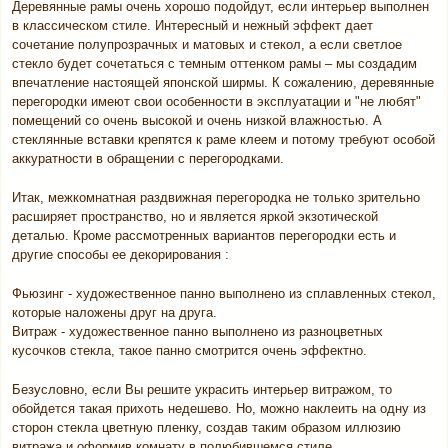
Деревянные рамы очень хорошо подойдут, если интерьер выполнен
в классическом стиле. Интересный и нежный эффект дает
сочетание полупрозрачных и матовых и стекол, а если светлое
стекло будет сочетаться с темным оттенком рамы – мы создадим
впечатление настоящей японской ширмы. К сожалению, деревянные
перегородки имеют свои особенности в эксплуатации и "не любят"
помещений со очень высокой и очень низкой влажностью. А
стеклянные вставки крепятся к раме клеем и потому требуют особой
аккуратности в обращении с перегородками.
Итак, межкомнатная раздвижная перегородка не только зрительно
расширяет пространство, но и является яркой экзотической
деталью. Кроме рассмотренных вариантов перегородки есть и
другие способы ее декорирования :
Фьюзинг - художественное панно выполнено из сплавленных стекол,
которые наложены друг на друга.
Витраж - художественное панно выполнено из разноцветных
кусочков стекла, такое панно смотрится очень эффектно.
Безусловно, если Вы решите украсить интерьер витражом, то
обойдется такая прихоть недешево. Но, можно наклеить на одну из
сторон стекла цветную пленку, создав таким образом иллюзию
витража и оформив комнату в полюбившемся стиле.