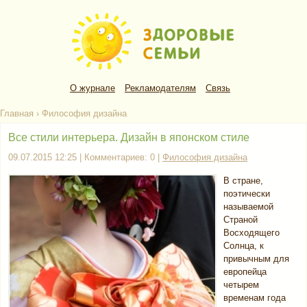
О журнале
Рекламодателям
Связь
Главная
›
Философия дизайна
Все стили интерьера. Дизайн в японском стиле
09.07.2015 12:25 | Комментариев: 0 |
Философия дизайна
В стране,
поэтически
называемой
Страной
Восходящего
Солнца, к
привычным для
европейца
четырем
временам года