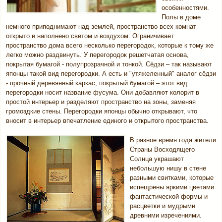
особенностями.
Полы в доме
немного приподнимают над землей, пространство всех комнат
открыто и наполнено светом и воздухом. Ограничивает
пространство дома всего несколько перегородок, которые к тому же
легко можно раздвинуть. У перегородок решетчатая основа,
покрытая бумагой - полупрозрачной и тонкой. Сёдзи – так называют
японцы такой вид перегородки. А есть и "утяжеленный" аналог сёдзи
- прочный деревянный каркас, покрытый бумагой – этот вид
перегородки носит название фусума. Они добавляют колорит в
простой интерьер и разделяют пространство на зоны, заменяя
громоздкие стены. Перегородки японцы обычно открывают, что
вносит в интерьер впечатление единого и открытого пространства.
В разное время года жители
Страны Восходящего
Солнца украшают
небольшую нишу в стене
разными свитками, которые
испещрены яркими цветами
фантастической формы и
расцветки и мудрыми
древними изречениями.