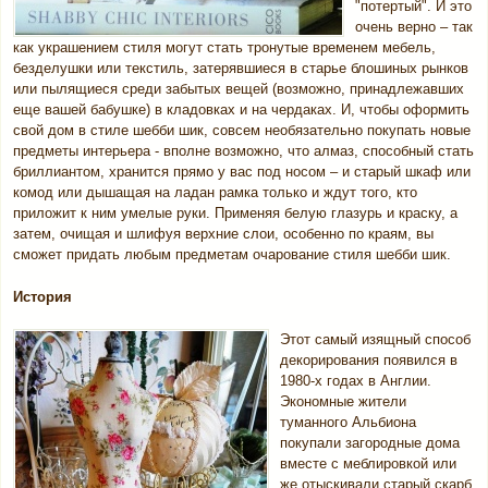
"потертый". И это
очень верно – так
как украшением стиля могут стать тронутые временем мебель,
безделушки или текстиль, затерявшиеся в старье блошиных рынков
или пылящиеся среди забытых вещей (возможно, принадлежавших
еще вашей бабушке) в кладовках и на чердаках. И, чтобы оформить
свой дом в стиле шебби шик, совсем необязательно покупать новые
предметы интерьера - вполне возможно, что алмаз, способный стать
бриллиантом, хранится прямо у вас под носом – и старый шкаф или
комод или дышащая на ладан рамка только и ждут того, кто
приложит к ним умелые руки. Применяя белую глазурь и краску, а
затем, очищая и шлифуя верхние слои, особенно по краям, вы
сможет придать любым предметам очарование стиля шебби шик.
История
Этот самый изящный способ
декорирования появился в
1980-х годах в Англии.
Экономные жители
туманного Альбиона
покупали загородные дома
вместе с меблировкой или
же отыскивали старый скарб