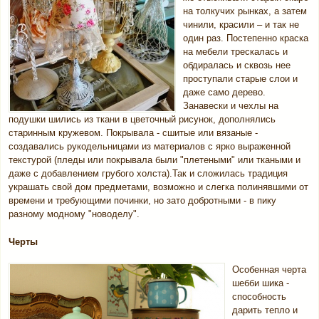
на толкучих рынках, а затем
чинили, красили – и так не
один раз. Постепенно краска
на мебели трескалась и
обдиралась и сквозь нее
проступали старые слои и
даже само дерево.
Занавески и чехлы на
подушки шились из ткани в цветочный рисунок, дополнялись
старинным кружевом. Покрывала - сшитые или вязаные -
создавались рукодельницами из материалов с ярко выраженной
текстурой (пледы или покрывала были "плетеными" или ткаными и
даже с добавлением грубого холста).Так и сложилась традиция
украшать свой дом предметами, возможно и слегка полинявшими от
времени и требующими починки, но зато добротными - в пику
разному модному "новоделу".
Черты
Особенная черта
шебби шика -
способность
дарить тепло и