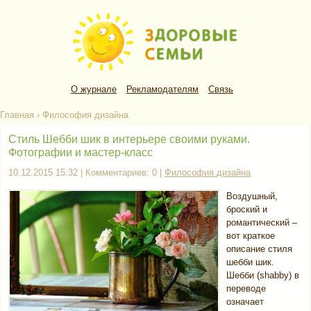
О журнале
Рекламодателям
Связь
Главная
›
Философия дизайна
Стиль Шебби шик в интерьере своими руками.
Фотографии и мастер-класс
10.12.2015 15:32 | Комментариев: 0 |
Философия дизайна
Воздушный,
броский и
романтический –
вот краткое
описание стиля
шебби шик.
Шебби (shabby) в
переводе
означает