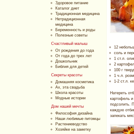
Здоровое питание
Каталог диет
Традиционная медицина
Нетрадиционная
медицина
Беременность и роды
Полезные советы
Счастливый малыш
12 небольш
От рождения до года
соль и пер
От года до трех лет
1 ст.л. ол
Дошкольник
2 картофе
Библия для детей
100 г твер
Секреты красоты
1 ч.л. роз
1-2 ст.л. 
Домашняя косметика
Ах, эта свадьба
Школа красоты
Натереть от
Модные истории
картофель и 
подсолить. 
Дом нашей мечты
каждую отби
Философия дизайна
запекать мяс
Наши любимые питомцы
Растениеводство
Хозяйке на заметку