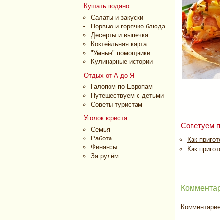
Кушать подано
Салаты и закуски
Первые и горячие блюда
Десерты и выпечка
Коктейльная карта
"Умные" помощники
Кулинарные истории
Отдых от А до Я
Галопом по Европам
Путешествуем с детьми
Советы туристам
Уголок юриста
Советуем п
Семья
Работа
Как пригот
Финансы
Как пригот
За рулём
Комментар
Комментариев