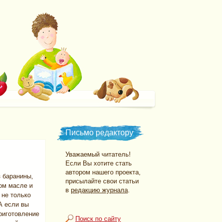
Письмо редактору
Уважаемый читатель!
Если Вы хотите стать
автором нашего проекта,
з баранины,
присылайте свои статьи
ом масле и
в
редакцию журнала
.
 не только
А если вы
риготовление
Поиск по сайту