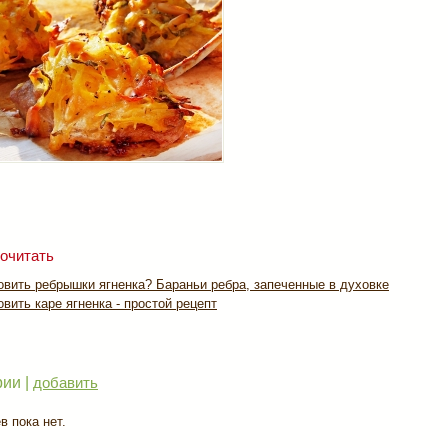
очитать
овить ребрышки ягненка? Бараньи ребра, запеченные в духовке
овить каре ягненка - простой рецепт
ии |
добавить
 пока нет.