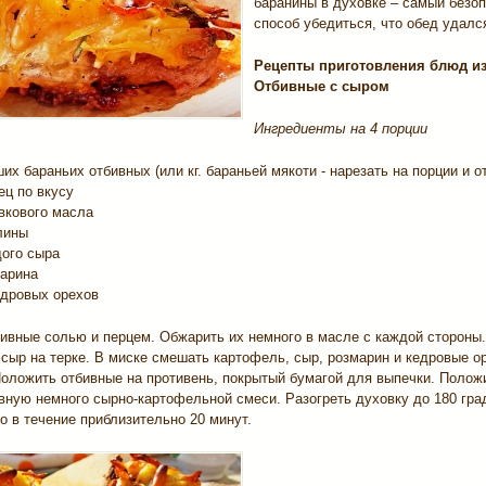
баранины в духовке – самый безо
способ убедиться, что обед удалс
Рецепты приготовления блюд и
Отбивные с сыром
Ингредиенты на 4 порции
их бараньих отбивных (или кг. бараньей мякоти - нарезать на порции и о
ец по вкусу
ивкового масла
лины
дого сыра
марина
кедровых орехов
бивные солью и перцем. Обжарить их немного в масле с каждой стороны.
сыр на терке. В миске смешать картофель, сыр, розмарин и кедровые о
Положить отбивные на противень, покрытый бумагой для выпечки. Полож
вную немного сырно-картофельной смеси. Разогреть духовку до 180 гра
о в течение приблизительно 20 минут.