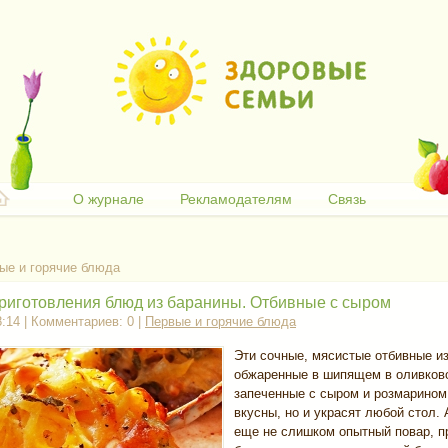
О журнале
Рекламодателям
Связь
ые и горячие блюда
риготовления блюд из баранины. Отбивные с сыром
8:14 | Комментариев: 0 |
Первые и горячие блюда
Эти сочные, мясистые отбивные и
обжаренные в шипящем в оливков
запеченные с сыром и розмарином
вкусны, но и украсят любой стол. 
еще не слишком опытный повар, п