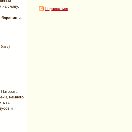
пасный
я на славу.
Подписаться
з баранины.
тбить)
 Натереть
рехи, немного
ить на
дусов и