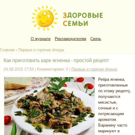
О журнале
Рекламодателям
Связь
Главная
›
Первые и горячие блюда
Как приготовить каре ягненка - простой рецепт
24.08.2015 17:53 | Комментариев: 0 |
Первые и горячие блюда
Ребра ягненка,
приготовленные
по этому рецепту,
получаются
мясистые,
сочные и с
потрясающим
ароматом.
Баранину часто
маринуют в