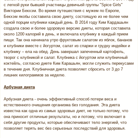
с легкой руки бывшей участницы девичьей группы "Spice Girls"
Виктории Бекхэм. Во время путешествия с мужем по Европе,
Бекхэм якобы составила свою диету, состоящую из не более чем
одной порции клубники каждый день. В 2014 году Ким Кардашьян
создала свою и более здоровую версию диеты, которая составила
около 1200 калорий в день, и включала клубнику в каждый прием
пищи. Так она начинала утро фруктовым салатом из яблок, бананов
и клубники вместе с йогуртом, салат из спаржи и грудку индейки и
клубнику – ела на обед. День завершал запеченный картофель,
творог с клубникой и салат. Клубника с йогуртом или клубничный
коктейль, согласно диете Ким Карашьян, могли служить перекусами
в течение дня. Клубничная диета позволяет сбросить от 3 до 7
лишних килограммов за неделю.
Арбузная диета
Арбузная диета - очень эффективный способ потери веса и
естественного очищения организма без голодания. Эта диета
известна как одна из самых здоровых диет, не только потому, что
она приносит отличные результаты, но и потому, что включает в
себя другие продукты, которые обеспечивают тело энергией, что
позволяет терять вес без серьезных последствий для здоровья.