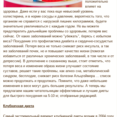
положительно
влияет на
здоровье. Даже если у вас пока еще невысокий уровень
холестерина, и в норме сосуды и давление, вероятность того, что
организм не справится с нагрузкой лишних килограммов, будете
значительно увеличиваться с каждым годом. Но вы можете
предотвратить дальнейшие проблемы со здоровьем, потеряв вес
сейчас. От каких заболеваний можно "убежать", борясь с избытком
веса? Похудение это профилактика диабета и сердечно-сосудистых
заболеваний. Потеря веса не только снижает риск инсульта, а так
же заболеваний почек, но и повышает качество жизни (помогая
избавиться от различных хронических заболеваний, в том числе и от
депрессии). В дополнение к сказанному выше, стоит отметить, что
потеря веса и изменение образа жизни улучшает состояние
суставов, решает такие проблемы, как апноэ сна, метаболический
синдром, бесплодие, снижает риск болезни Альцгеймера ... список
можно продолжать и продолжать. Помните, что даже небольшие
изменения в весе могут дать большие результаты. А теперь мы
предлагаем нашим читательницам эффективные и лучшие диеты
для быстрого похудения на 5-10 кг, отобранные редакцией.
Клубничная диета
Самый экстремальный вариант клубничной диеты возник в 2004 году