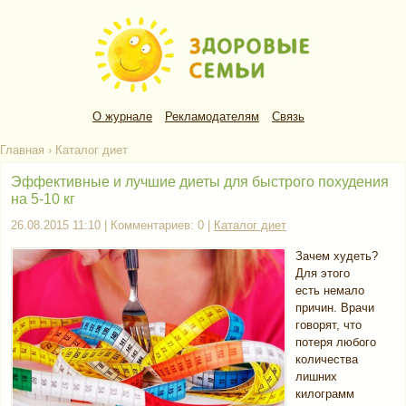
О журнале
Рекламодателям
Связь
Главная
›
Каталог диет
Эффективные и лучшие диеты для быстрого похудения
на 5-10 кг
26.08.2015 11:10 | Комментариев: 0 |
Каталог диет
Зачем худеть?
Для этого
есть немало
причин. Врачи
говорят, что
потеря любого
количества
лишних
килограмм