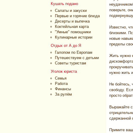
Кушать подано
неудачником'
поверьте, о
Салаты и закуски
подвернувшу
Первые и горячие блюда
Десерты и выпечка
Коктейльная карта
Известно, ч
"Умные" помощники
близкими. Пс
Кулинарные истории
новые навыки
пределы сво
Отдых от А до Я
Галопом по Европам
Жить нужно 
Путешествуем с детьми
дискомфорта
Советы туристам
прокручиват
Уголок юриста
нужно жить 
Семья
Работа
Не бойтесь, 
Финансы
свободу. Ес
За рулём
просто обрат
Выражайте св
отрицательны
сдержанной 
Примите ваш