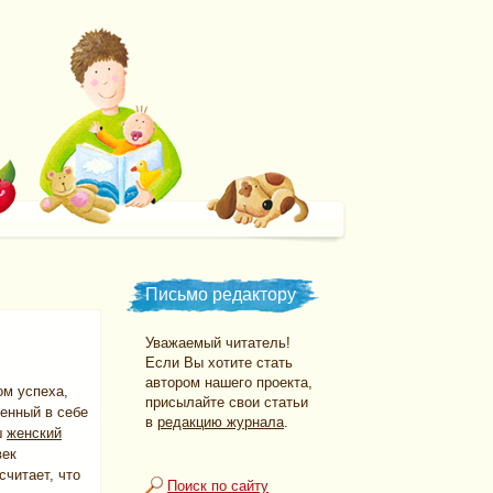
Письмо редактору
Уважаемый читатель!
Если Вы хотите стать
автором нашего проекта,
ом успеха,
присылайте свои статьи
енный в себе
в
редакцию журнала
.
ш
женский
век
читает, что
Поиск по сайту