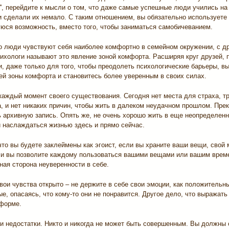
', перейдите к мысли о том, что даже самые успешные люди учились на
ни сделали их немало. С таким отношением, вы обязательно используе
юся возможность, вместо того, чтобы заниматься самобичеванием.
то люди чувствуют себя наиболее комфортно в семейном окружении, с д
ихологи называют это явление зоной комфорта. Расширяя круг друзей, 
, даже только для того, чтобы преодолеть психологические барьеры, в
ей зоны комфорта и становитесь более уверенным в своих силах.
каждый момент своего существования. Сегодня нет места для страха, тр
, и нет никаких причин, чтобы жить в далеком неудачном прошлом. Прек
ь архивную запись. Опять же, не очень хорошо жить в еще неопределен
и наслаждаться жизнью здесь и прямо сейчас.
что вы будете заклеймены как эгоист, если вы храните ваши вещи, свой 
ли вы позволите каждому пользоваться вашими вещами или вашим врем
ная сторона неуверенности в себе.
ои чувства открыто – не держите в себе свои эмоции, как положительны
е, опасаясь, что кому-то они не понравится. Другое дело, что выражать
форме.
и недостатки. Никто и никогда не может быть совершенным. Вы должны 