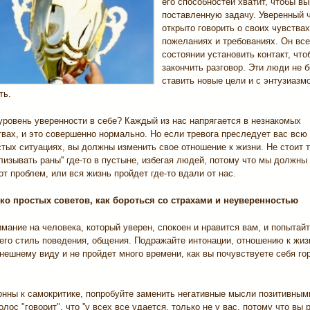
его способностей хватит, чтобы в
поставленную задачу. Уверенный 
открыто говорить о своих чувствах
пожеланиях и требованиях. Он все
состоянии установить контакт, что
закончить разговор. Эти люди не 
ставить новые цели и с энтузиазм
ть.
уровень уверенности в себе? Каждый из нас напрягается в незнакомых
вах, и это совершенно нормально. Но если тревога преследует вас всю
тых ситуациях, вы должны изменить свое отношение к жизни. Не стоит т
ализывать раны'' где-то в пустыне, избегая людей, потому что мы должны
от проблем, или вся жизнь пройдет где-то вдали от нас.
ко простых советов, как бороться со страхами и неуверенностью
мание на человека, который уверен, спокоен и нравится вам, и попытай
его стиль поведения, общения. Подражайте интонации, отношению к жиз
нешнему виду и не пройдет много времени, как вы почувствуете себя го
онны к самокритике, попробуйте заменить негативные мысли позитивным
олос "говорит", что ''у всех все удается, только не у вас, потому что вы