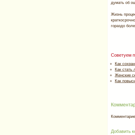
думать об ош
Жизнь проце
краткосрочно
гораздо боле
Советуем п
Как сохра
Как стать
Женские се
Как повыс
Комментар
Комментариев
Добавить к