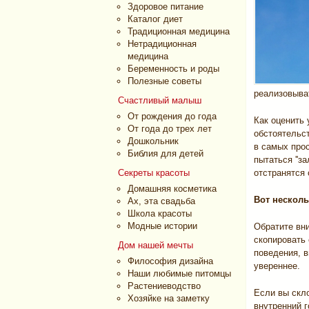
Здоровое питание
Каталог диет
Традиционная медицина
Нетрадиционная
медицина
Беременность и роды
Полезные советы
реализовыва
Счастливый малыш
От рождения до года
Как оценить 
От года до трех лет
обстоятельст
Дошкольник
в самых прос
Библия для детей
пытаться ''з
Секреты красоты
отстранятся 
Домашняя косметика
Вот несколь
Ах, эта свадьба
Школа красоты
Модные истории
Обратите вни
скопировать 
Дом нашей мечты
поведения, в
Философия дизайна
увереннее.
Наши любимые питомцы
Растениеводство
Если вы скл
Хозяйке на заметку
внутренний г