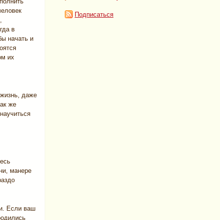
ыполнить
человек
Подписаться
,
гда в
бы начать и
боятся
ом их
 жизнь, даже
ак же
 научиться
тесь
ни, манере
раздо
и. Если ваш
 родились