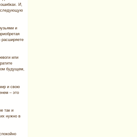
 ошибках. И,
те следующую
рузьями и
приобретая
ы расширяете
евоги или
ратите
ном будущем,
мир и свою
енем – это
е так и
 их нужно в
спокойно