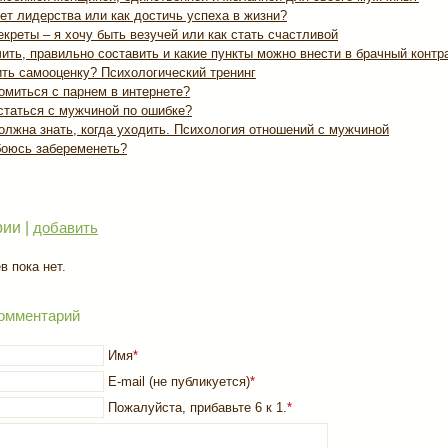
ет лидерства или как достичь успеха в жизни?
креты – я хочу быть везучей или как стать счастливой
ить, правильно составить и какие пункты можно внести в брачный контр
ить самооценку? Психологический тренинг
омиться с парнем в интернете?
статься с мужчиной по ошибке?
олжна знать, когда уходить. Психология отношений с мужчиной
боюсь забеременеть?
ии |
добавить
 пока нет.
омментарий
Имя
*
E-mail (не публикуется)
*
Пожалуйста, прибавьте 6 к 1.
*