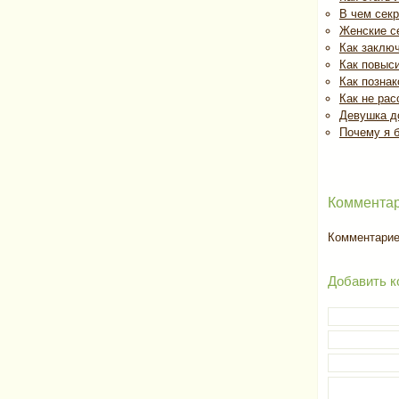
В чем секр
Женские се
Как заключ
Как повыс
Как познак
Как не рас
Девушка д
Почему я 
Комментар
Комментариев
Добавить к