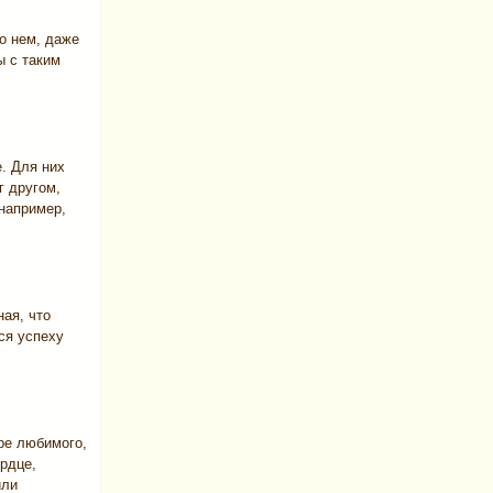
о нем, даже
ы с таким
. Для них
г другом,
например,
ная, что
ся успеху
ре любимого,
ердце,
или