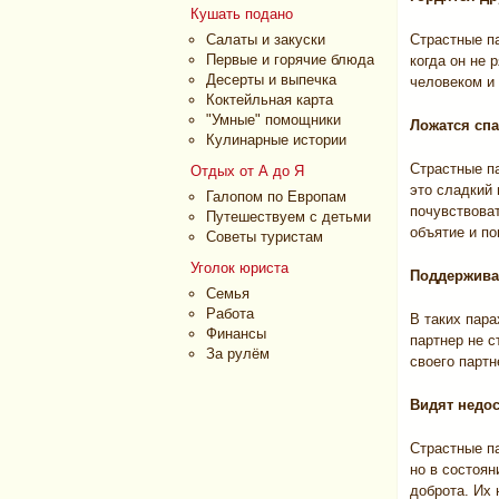
Кушать подано
Салаты и закуски
Страстные па
Первые и горячие блюда
когда он не 
Десерты и выпечка
человеком и 
Коктейльная карта
"Умные" помощники
Ложатся сп
Кулинарные истории
Страстные па
Отдых от А до Я
это сладкий 
Галопом по Европам
почувствова
Путешествуем с детьми
объятие и по
Советы туристам
Уголок юриста
Поддержива
Семья
Работа
В таких пара
Финансы
партнер не с
За рулём
своего парт
Видят недос
Страстные п
но в состоян
доброта. Их 