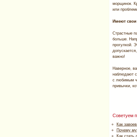
морщинок. К
или проблем
Имеют свои
Страстные п
больше. Нап
прогулкой. Э
допускается,
важно!
Наверное, ва
наблюдают с
с любимым ч
привычки, ко
Советуем п
Как завое
Почему муж
Как стать