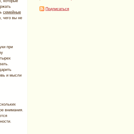
, которые
ержать
Подписаться
ть
семейные
, чего вы не
уки при
ру
етырех
вать.
дарить
бовь и мысли
ескольких
ре внимания.
ются
ности.