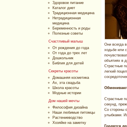
Здоровое питание
Каталог диет
Традиционная медицина
Нетрадиционная
медицина
Беременность и роды
Полезные советы
Счастливый малыш
Они всегда в
От рождения до года
ходьбе или с
От года до трех лет
почувствоват
Дошкольник
объятиях в 
Библия для детей
Страстные па
Секреты красоты
легкий поцел
сосредоточен
Домашняя косметика
Ах, эта свадьба
Школа красоты
Обменивают
Модные истории
Страстные па
Дом нашей мечты
секунд, преж
Философия дизайна
Со стороны о
Наши любимые питомцы
улыбками. Их
Растениеводство
Хозяйке на заметку
Гордятся др