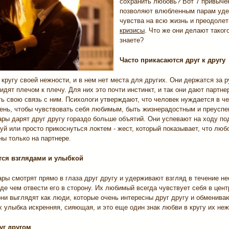
сохранить любовь? Вот 7 привычек
позволяют влюбленным парам уд
чувства на всю жизнь и преодоле
кризисы
. Что же они делают такого
знаете?
Часто прикасаются друг к другу
 кругу своей нежности, и в нем нет места для других. Они держатся за р
идят плечом к плечу. Для них это почти инстинкт, и так они дают партне
ь свою связь с ним. Психологи утверждают, что человек нуждается в ч
день, чтобы чувствовать себя любимым, быть жизнерадостным и преуспе
ры дарят друг другу гораздо больше объятий. Они успевают на ходу по
уй или просто прикоснуться локтем - жест, который показывает, что лю
ы только на партнере.
ся взглядами и улыбкой
ры смотрят прямо в глаза друг другу и удерживают взгляд в течение н
де чем отвести его в сторону. Их любимый всегда чувствует себя в цент
ни выглядят как люди, которые очень интересны друг другу и обменива
 улыбка искренняя, сияющая, и это еще один знак любви в кругу их неж
уг другом