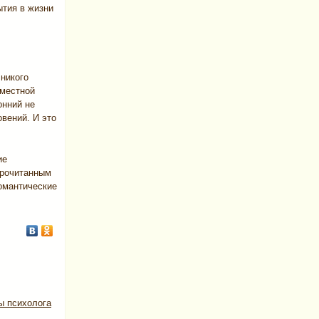
ытия в жизни
никого
вместной
онний не
овений. И это
ие
прочитанным
омантические
ы психолога