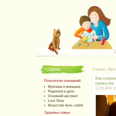
Рубрики
Главная
›
Мужч
Как сохра
Психология отношений
привычек
Мужчина и женщина
12.08.2015 1
Родители и дети
Основной инстинкт
Love Story
Искусство быть собой
Здоровье семьи