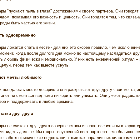
ры "пускают пыль в глаза" достижениями своего партнера. Они говорят 
рядом, показывая его важность и ценность. Они гордятся тем, что связан
рады быть частью его жизни.
ать одновременно
ры ложатся спать вместе - для них это скорее правило, чем исключение
момент, когда после долгого дня можно по настоящему насладиться дру
ть любовь физически и эмоционально. У них есть ежевечерний ритуал – 
целуй, перед тем как вместе уснуть.
ют мечты любимого
х всегда есть место доверию и они раскрывают друг другу свои мечта, з
танет ни смеяться над ними ни корить или унижать. Они умеют радовать
нера и поддерживать в любые времена.
татки друг друга
ары не считают друг друга совершенством и знают все изъяны в характе
ии видеть дальше. Им открыт внутренний свет партнера - его большое с
не заботят физические недостатки, такие как пара лишних килограммов 