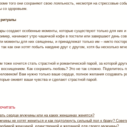
роме того они сохраняют свою лояльность, несмотря на стрессовые соб
ы со здоровьем.
 ритуалы
ары создают особенные моменты, которые существуют только для них и 
ример, начинают утро чашечкой кофе в постели или завершают день со
ти моменты для них священны, и принадлежат только им – никто постор
 так как они хотят побыть наедине друг с другом, хотя бы несколько мгн
м тоже хочется стать страстной и романтической парой, за которой друг
 восхищением. Как сохранить любовь? Это не так сложно. Поделитесь 
еловеком! Вам нужно только ваше сердце, полное желания создавать р
торые оживят ваши чувства и сделают страстной парой.
очитать
вать сердце мужчины или на каких женщинах женятся?
чины не хотят жениться и как подтолкнуть сильный пол к браку? Совет
 любимой женщиной, единственной и желанной для своего мужчины?