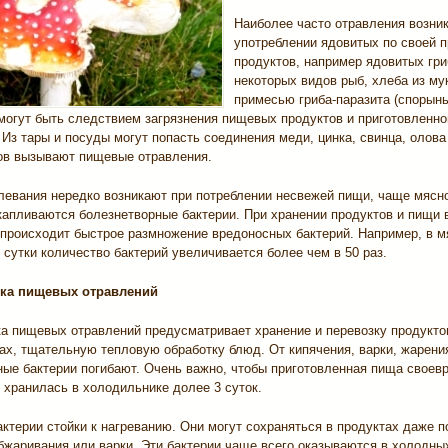
Наиболее часто отравления возни
употреблении ядовитых по своей 
продуктов, например ядовитых гри
некоторых видов рыб, хлеба из му
примесью гриба-паразита (спорынь
могут быть следствием загрязнения пищевых продуктов и приготовленно
 Из тары и посуды могут попасть соединения меди, цинка, свинца, олова
ов вызывают пищевые отравления.
левания нередко возникают при потреблении несвежей пищи, чаще мясно
капливаются болезнетворные бактерии. При хранении продуктов и пищи 
происходит быстрое размножение вредоносных бактерий. Например, в 
сутки количество бактерий увеличивается более чем в 50 раз.
ка пищевых отравлений
а пищевых отравлений предусматривает хранение и перевозку продукто
ах, тщательную тепловую обработку блюд. От кипячения, варки, жарени
ные бактерии погибают. Очень важно, чтобы приготовленная пища своев
 хранилась в холодильнике долее 3 суток.
ктерии стойки к нагреванию. Они могут сохраняться в продуктах даже п
бжаривания или варки. Эти бактерии чаще всего оказываются в холодны