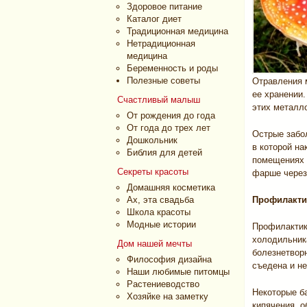
Здоровое питание
Каталог диет
Традиционная медицина
Нетрадиционная
медицина
Беременность и роды
Полезные советы
Отравления 
ее хранении.
Счастливый малыш
этих металл
От рождения до года
От года до трех лет
Острые забо
Дошкольник
в которой на
Библия для детей
помещениях 
Секреты красоты
фарше через 
Домашняя косметика
Ах, эта свадьба
Профилакти
Школа красоты
Модные истории
Профилактик
холодильник
Дом нашей мечты
болезнетвор
Философия дизайна
съедена и не
Наши любимые питомцы
Растениеводство
Некоторые ба
Хозяйке на заметку
кипячения, о