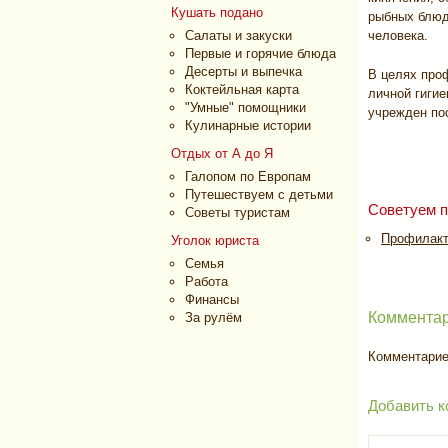
Кушать подано
рыбных блюд
Салаты и закуски
человека.
Первые и горячие блюда
Десерты и выпечка
В целях проф
Коктейльная карта
личной гиги
"Умные" помощники
учрежден по
Кулинарные истории
Отдых от А до Я
Галопом по Европам
Путешествуем с детьми
Советуем п
Советы туристам
Профилакт
Уголок юриста
Семья
Работа
Финансы
Комментар
За рулём
Комментариев
Добавить к