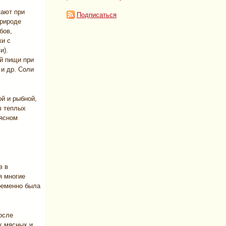
кают при
Подписаться
природе
бов,
ки с
и).
й пищи при
 и др. Соли
й и рыбной,
в теплых
мясном
в в
я многие
ременно была
осле
х мясных и