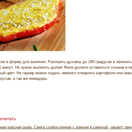
ки в форму для выпечки. Разогреть духовку до 180 градусов и запекать
5 минут. Не нужно выпекать долее! Филе должно оставаться сочным и н
ый цвет. На гарнир можно подать немного отварного картофеля или мак
оусом, а так же помидоры.
очитать
ая красная рыба. Семга слабосоленая с хреном и свеклой - рецепт зак