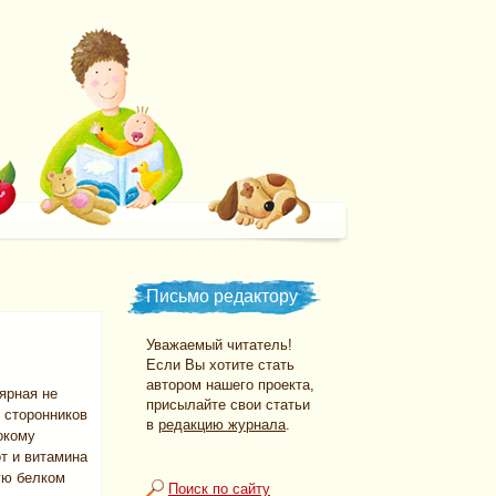
Письмо редактору
Уважаемый читатель!
Если Вы хотите стать
автором нашего проекта,
ярная не
присылайте свои статьи
и сторонников
в
редакцию журнала
.
окому
т и витамина
тую белком
Поиск по сайту