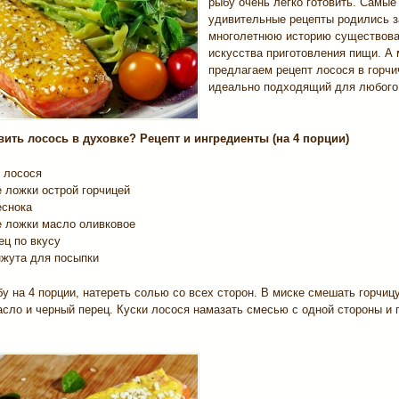
рыбу очень легко готовить. Самые
удивительные рецепты родились з
многолетнюю историю существов
искусства приготовления пищи. А
предлагаем рецепт лосося в горчи
идеально подходящий для любого
вить лосось в духовке? Рецепт и ингредиенты (на 4 порции)
е лосося
 ложки острой горчицей
еснока
е ложки масло оливковое
ец по вкусу
нжута для посыпки
у на 4 порции, натереть солью со всех сторон. В миске смешать горчицу
асло и черный перец. Куски лосося намазать смесью с одной стороны и 