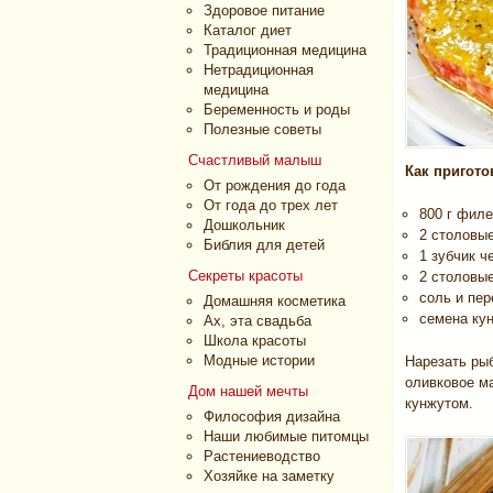
Здоровое питание
Каталог диет
Традиционная медицина
Нетрадиционная
медицина
Беременность и роды
Полезные советы
Счастливый малыш
Как пригото
От рождения до года
От года до трех лет
800 г фил
Дошкольник
2 столовые
Библия для детей
1 зубчик ч
Секреты красоты
2 столовы
соль и пер
Домашняя косметика
семена ку
Ах, эта свадьба
Школа красоты
Модные истории
Нарезать рыб
оливковое м
Дом нашей мечты
кунжутом.
Философия дизайна
Наши любимые питомцы
Растениеводство
Хозяйке на заметку