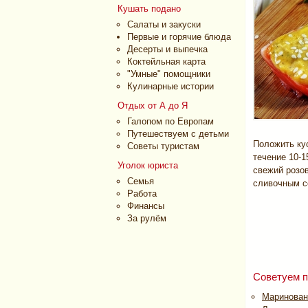
Кушать подано
Салаты и закуски
Первые и горячие блюда
Десерты и выпечка
Коктейльная карта
"Умные" помощники
Кулинарные истории
Отдых от А до Я
Галопом по Европам
Путешествуем с детьми
Положить кус
Советы туристам
течение 10-1
Уголок юриста
свежий розов
Семья
сливочным с
Работа
Финансы
За рулём
Советуем п
Маринованн