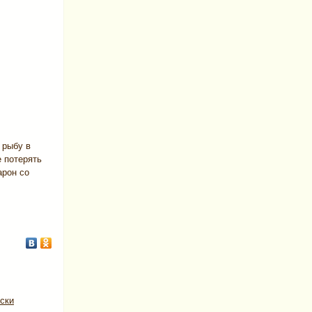
 рыбу в
е потерять
арон со
уски