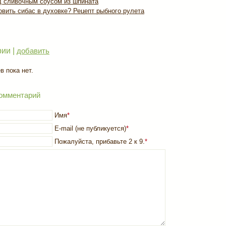
д сливочным соусом из шпината
овить сибас в духовке? Рецепт рыбного рулета
ии |
добавить
 пока нет.
омментарий
Имя
*
E-mail (не публикуется)
*
Пожалуйста, прибавьте 2 к 9.
*