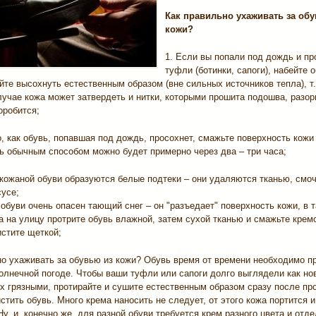
Как правильно ухаживать за об
кожи?
1. Если вы попали под дождь и п
туфли (ботинки, сапоги), набейте 
йте высохнуть естественным образом (вне сильных источников тепла), т. 
учае кожа может затвердеть и нитки, которыми прошита подошва, разор
оробится;
о, как обувь, попавшая под дождь, просохнет, смажьте поверхность кожи
ь обычным способом можно будет примерно через два – три часа;
 кожаной обуви образуются белые подтеки – они удаляются тканью, смо
сусе;
обуви очень опасен тающий снег – он "разъедает" поверхность кожи, в 
 на улицу протрите обувь влажной, затем сухой тканью и смажьте крем
истите щеткой;
но ухаживать за обувью из кожи? Обувь время от времени необходимо п
олнечной погоде. Чтобы ваши туфли или сапоги долго выглядели как нов
х грязными, протирайте и сушите естественным образом сразу после про
стить обувь. Много крема наносить не следует, от этого кожа портится 
у, и, конечно же, для разной обуви требуется крем разного цвета и отд