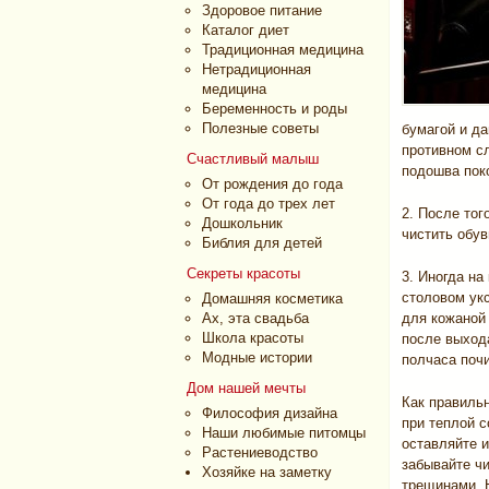
Здоровое питание
Каталог диет
Традиционная медицина
Нетрадиционная
медицина
Беременность и роды
Полезные советы
бумагой и да
противном сл
Счастливый малыш
подошва пок
От рождения до года
От года до трех лет
2. После тог
Дошкольник
чистить обув
Библия для детей
Секреты красоты
3. Иногда на
столовом ук
Домашняя косметика
Ах, эта свадьба
для кожаной 
Школа красоты
после выхода
Модные истории
полчаса поч
Дом нашей мечты
Как правиль
Философия дизайна
при теплой с
Наши любимые питомцы
оставляйте и
Растениеводство
забывайте чи
Хозяйке на заметку
трещинами. Н