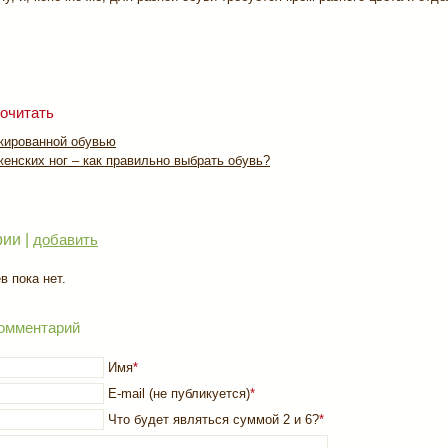
очитать
акированной обувью
енских ног – как правильно выбрать обувь?
ии |
добавить
 пока нет.
омментарий
Имя
*
E-mail (не публикуется)
*
Что будет являться суммой 2 и 6?
*