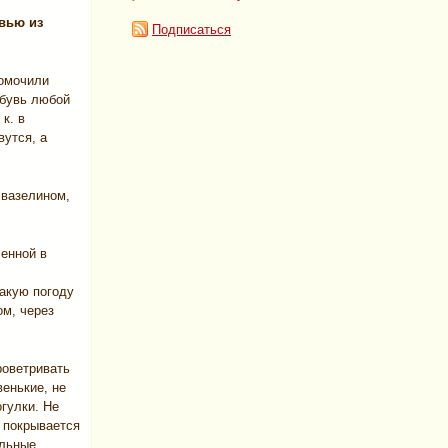
увью из
Подписаться
ромочили
обувь любой
к. в
вутся, а
 вазелином,
ченной в
такую погоду
ом, через
роветривать
енькие, не
гулки. Не
и покрывается
ельные