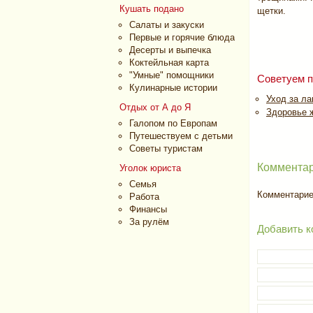
Кушать подано
щетки.
Салаты и закуски
Первые и горячие блюда
Десерты и выпечка
Коктейльная карта
"Умные" помощники
Советуем п
Кулинарные истории
Уход за л
Отдых от А до Я
Здоровье ж
Галопом по Европам
Путешествуем с детьми
Советы туристам
Комментар
Уголок юриста
Семья
Комментариев
Работа
Финансы
За рулём
Добавить к