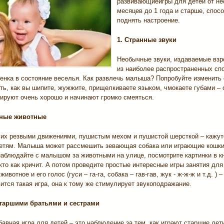
развивающиеигры для детей от не
месяцев до 1 года и старше, спос
поднять настроение.
1. Странные звуки
Необычные звуки, издаваемые взр
из наиболее распространенных сп
енка в состояние веселья. Как развлечь малыша? Попробуйте изменить 
ть, как вы шипите, жужжите, прищелкиваете языком, чмокаете губами –
ируют очень хорошо и начинают громко смеяться.
вные животные
 их резвыми движениями, пушистым мехом и пушистой шерсткой – кажут
етям. Малыша может рассмешить зевающая собака или играющие кошки
наблюдайте с малышом за животными на улице, посмотрите картинки в к
кто как кричит. А потом проведите простые интересные игры занятия дл
ивотное и его голос (гуси – га-га, собака – гав-гав, жук - ж-ж-ж и т.д. )
ится такая игра, она к тому же стимулирует звукоподражание.
старшими братьями и сестрами
авная игра для детей – это наблюдение за тем, как играют старшие дет