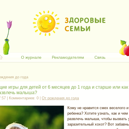
О журнале
Рекламодателям
Связь
ождения до года
е игры для детей от 6 месяцев до 1 года и старше или как
развлечь малыша?
7:57 | Комментариев: 0 |
От рождения до года
Кому не нравится смех веселого и
ребенка? Хотите узнать, как и чем
развлечь малыша, чтобы вызвать 
заразительный хохот? Вот забавн