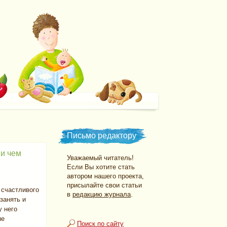
Письмо редактору
 и чем
Уважаемый читатель!
Если Вы хотите стать
автором нашего проекта,
присылайте свои статьи
 счастливого
в
редакцию журнала
.
 занять и
у него
ые
Поиск по сайту