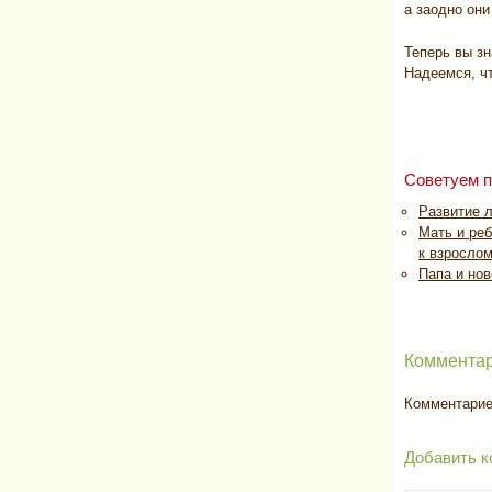
а заодно они
Теперь вы зн
Надеемся, чт
Советуем п
Развитие л
Мать и ре
к взросло
Папа и но
Комментар
Комментариев
Добавить к