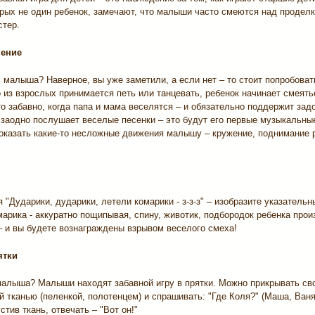
орых не один ребенок, замечают, что малыши часто смеются над продел
стер.
пение
 малыша? Наверное, вы уже заметили, а если нет – то стоит попробовать
о из взрослых принимается петь или танцевать, ребенок начинает смеять
то забавно, когда папа и мама веселятся – и обязательно поддержит за
 заодно послушает веселые песенки – это будут его первые музыкальные
оказать какие-то несложные движения малышу – кружение, поднимание р
 "Дударики, дударики, летели комарики - з-з-з" – изобразите указатель
арика - аккуратно пощипывая, спину, животик, подбородок ребенка прои
 – и вы будете вознаграждены взрывом веселого смеха!
ятки
малыша? Малыши находят забавной игру в прятки. Можно прикрывать св
й тканью (пеленкой, полотенцем) и спрашивать: "Где Коля?" (Маша, Ваня,
стив ткань, отвечать – "Вот он!"