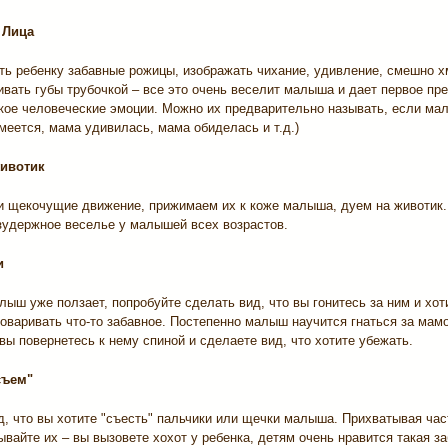
 Лица
ть ребенку забавные рожицы, изображать чихание, удивление, смешно х
ивать губы трубочкой – все это очень веселит малыша и дает первое пр
такое человеческие эмоции. Можно их предварительно называть, если м
меется, мама удивилась, мама обиделась и т.д.)
животик
и щекочущие движение, прижимаем их к коже малыша, дуем на животик.
зудержное веселье у малышей всех возрастов.
и
ыш уже ползает, попробуйте сделать вид, что вы гонитесь за ним и хот
оваривать что-то забавное. Постепенно малыш научится гнаться за мам
 вы повернетесь к нему спиной и сделаете вид, что хотите убежать.
съем"
, что вы хотите "съесть" пальчики или щечки малыша. Прихватывая час
ывайте их – вы вызовете хохот у ребенка, детям очень нравится такая за