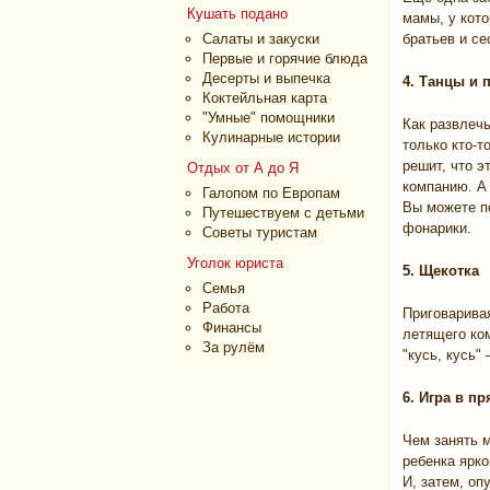
Кушать подано
мамы, у кот
Салаты и закуски
братьев и се
Первые и горячие блюда
Десерты и выпечка
4. Танцы и 
Коктейльная карта
"Умные" помощники
Как развлечь
Кулинарные истории
только кто-т
решит, что э
Отдых от А до Я
компанию. А
Галопом по Европам
Вы можете п
Путешествуем с детьми
фонарики.
Советы туристам
Уголок юриста
5. Щекотка
Семья
Работа
Приговаривая
Финансы
летящего ком
За рулём
"кусь, кусь"
6. Игра в пр
Чем занять 
ребенка ярко
И, затем, опу