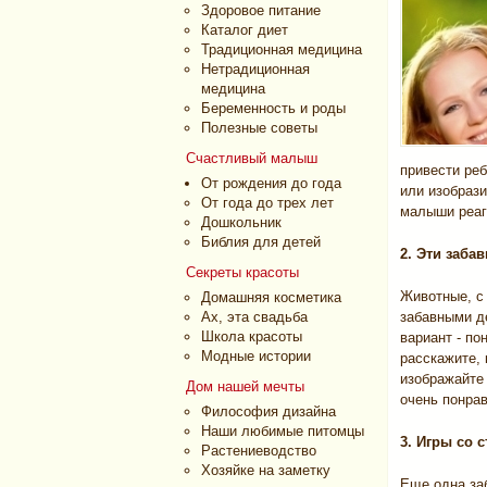
Здоровое питание
Каталог диет
Традиционная медицина
Нетрадиционная
медицина
Беременность и роды
Полезные советы
Счастливый малыш
привести реб
От рождения до года
или изобрази
От года до трех лет
малыши реаг
Дошкольник
Библия для детей
2. Эти заба
Секреты красоты
Животные, с
Домашняя косметика
Ах, эта свадьба
забавными д
Школа красоты
вариант - по
Модные истории
расскажите, 
изображайте ж
Дом нашей мечты
очень понрав
Философия дизайна
Наши любимые питомцы
3. Игры со 
Растениеводство
Хозяйке на заметку
Еще одна заб