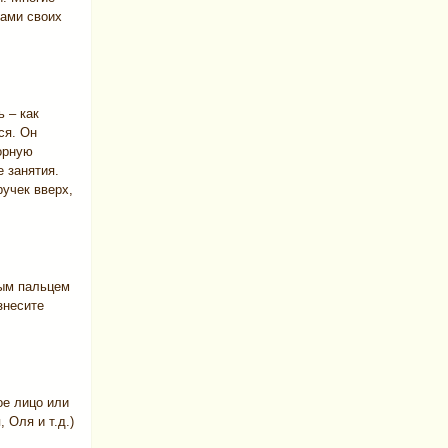
ками своих
 – как
ся. Он
дорную
 занятия.
учек вверх,
ным пальцем
знесите
ое лицо или
 Оля и т.д.)