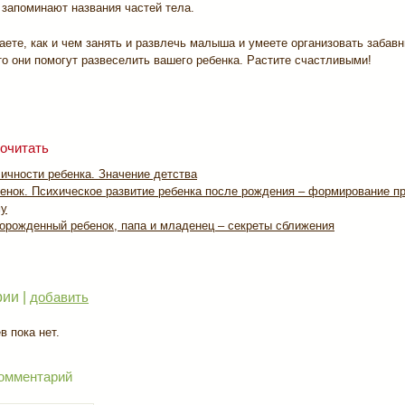
 запоминают названия частей тела.
аете, как и чем занять и развлечь малыша и умеете организовать забавн
о они помогут развеселить вашего ребенка. Растите счастливыми!
очитать
ичности ребенка. Значение детства
бенок. Психическое развитие ребенка после рождения – формирование п
му
ворожденный ребенок, папа и младенец – секреты сближения
ии |
добавить
 пока нет.
омментарий