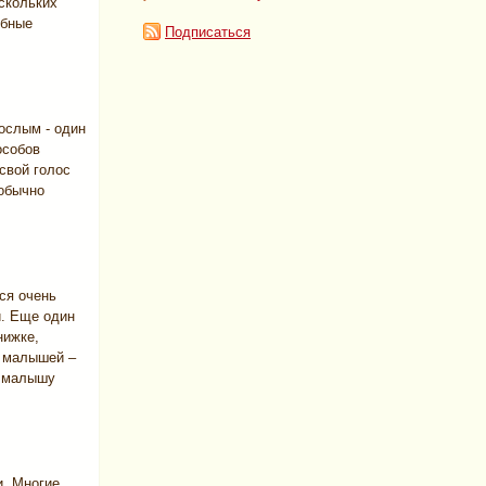
скольких
обные
Подписаться
ослым - один
особов
свой голос
 обычно
ся очень
. Еще один
нижке,
я малышей –
 – малышу
и. Многие