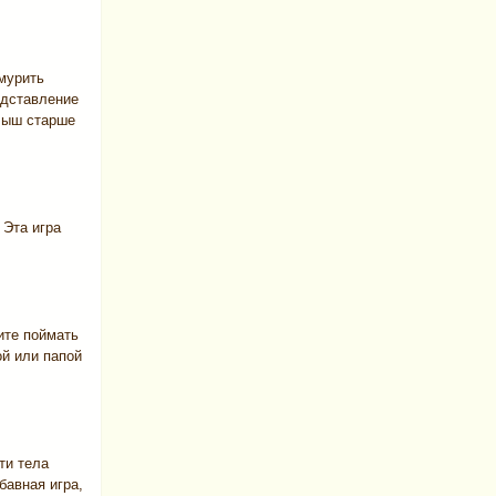
мурить
едставление
алыш старше
 Эта игра
ите поймать
ой или папой
ти тела
бавная игра,