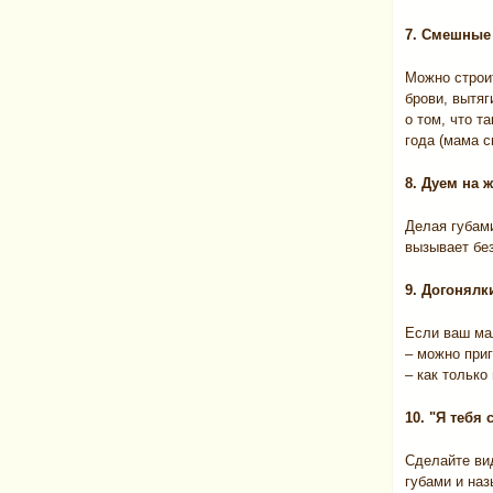
7. Смешные
Можно строи
брови, вытяг
о том, что 
года (мама с
8. Дуем на 
Делая губам
вызывает бе
9. Догонялк
Если ваш мал
– можно приг
– как только
10. "Я тебя 
Сделайте вид
губами и наз