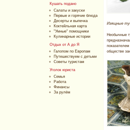
Кушать подано
Салаты и закуски
Первые и горячие блюда
Десерты и выпечка
Изящные туф
Коктейльная карта
"Умные" помощники
Необычные ту
Кулинарные истории
предназначал
Отдых от А до Я
показателем 
Галопом по Европам
обществе за
Путешествуем с детьми
Советы туристам
Уголок юриста
Семья
Работа
Финансы
За рулём