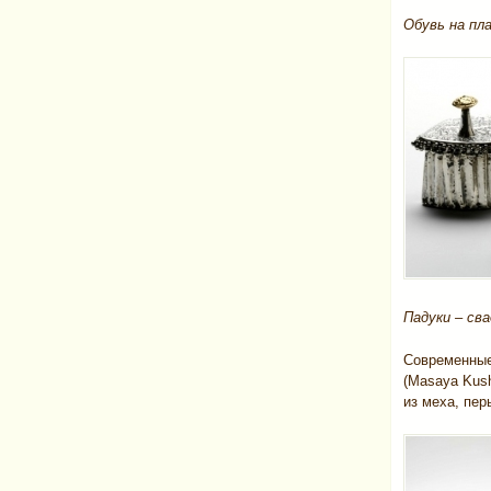
Обувь на пл
Падуки – сва
Современные
(Masaya Kush
из меха, пер