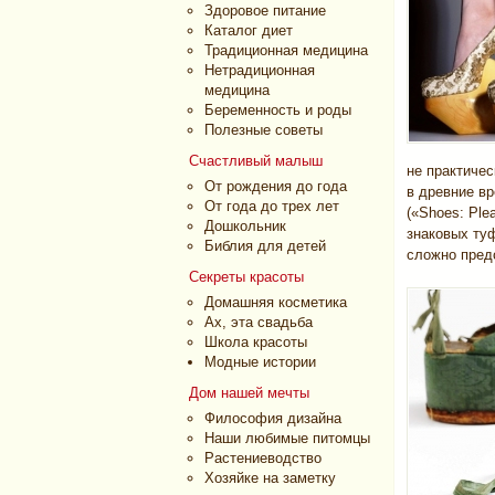
Здоровое питание
Каталог диет
Традиционная медицина
Нетрадиционная
медицина
Беременность и роды
Полезные советы
Счастливый малыш
не практичес
От рождения до года
в древние вр
От года до трех лет
(«Shoes: Ple
Дошкольник
знаковых туф
Библия для детей
сложно предс
Секреты красоты
Домашняя косметика
Ах, эта свадьба
Школа красоты
Модные истории
Дом нашей мечты
Философия дизайна
Наши любимые питомцы
Растениеводство
Хозяйке на заметку