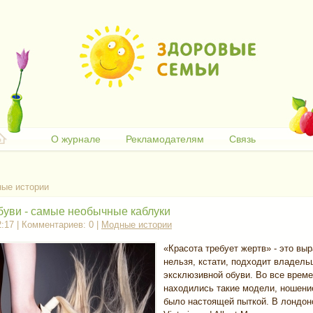
О журнале
Рекламодателям
Связь
ые истории
буви - самые необычные каблуки
2:17 | Комментариев: 0 |
Модные истории
«Красота требует жертв» - это вы
нельзя, кстати, подходит владель
эксклюзивной обуви. Во все врем
находились такие модели, ношени
было настоящей пыткой. В лондон