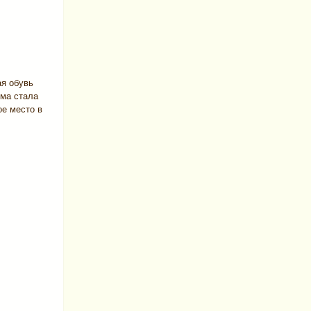
ая обувь
рма стала
ое место в