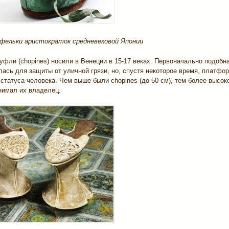
ельки аристократок средневековой Японии
фли (chopines) носили в Венеции в 15-17 веках. Первоначально подобн
ась для защиты от уличной грязи, но, спустя некоторое время, платфо
статуса человека. Чем выше были chopines (до 50 см), тем более высок
нимал их владелец.