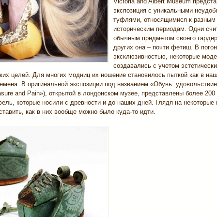
Victoria and Albert Museum предст
экспозиция с уникальными неудо
туфлями, относящимися к разным
историческим периодам. Одни счи
обычным предметом своего гардер
других она – почти фетиш. В погон
эксклюзивностью, некоторые мод
создавались с учетом эстетически
ких целей. Для многих модниц их ношение становилось пыткой как в наш
емена. В оригинальной экспозиции под названием «Обувь: удовольствие
asure and Pain»), открытой в лондонском музее, представлены более 200
ель, которые носили с древности и до наших дней. Глядя на некоторые
тавить, как в них вообще можно было куда-то идти.