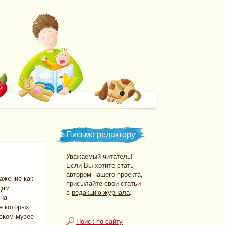
Письмо редактору
Уважаемый читатель!
Если Вы хотите стать
автором нашего проекта,
ражение как
присылайте свои статьи
цам
в
редакцию журнала
.
ена
е которых
ском музее
Поиск по сайту