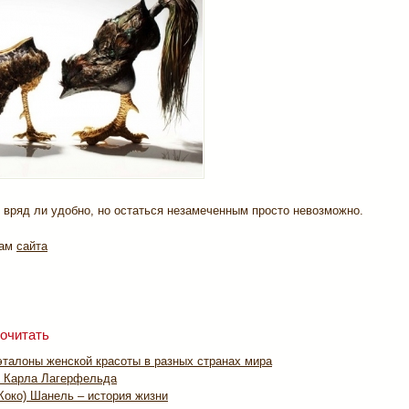
 вряд ли удобно, но остаться незамеченным просто невозможно.
лам
сайта
очитать
эталоны женской красоты в разных странах мира
 Карла Лагерфельда
Коко) Шанель – история жизни