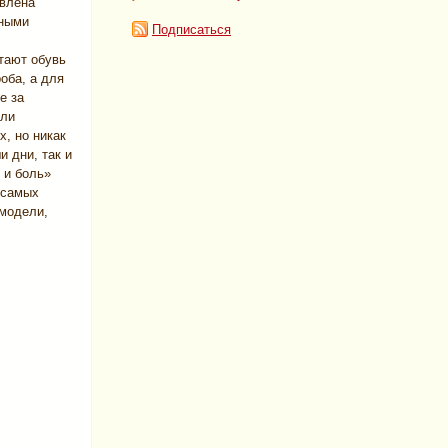
авлена
бными
Подписаться
тают обувь
оба, а для
е за
ели
х, но никак
и дни, так и
 и боль»
 самых
 модели,