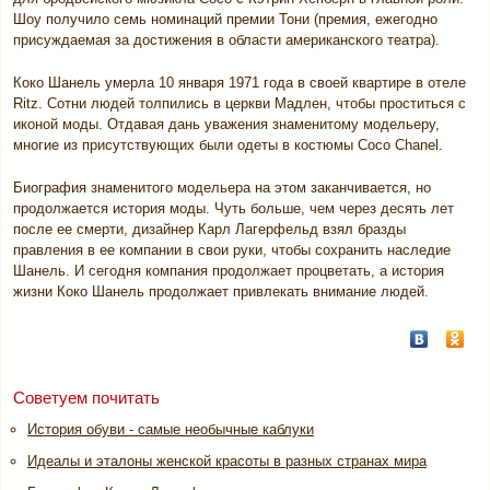
Шоу получило семь номинаций премии Тони (премия, ежегодно
присуждаемая за достижения в области американского театра).
Коко Шанель умерла 10 января 1971 года в своей квартире в отеле
Ritz. Сотни людей толпились в церкви Мадлен, чтобы проститься с
иконой моды. Отдавая дань уважения знаменитому модельеру,
многие из присутствующих были одеты в костюмы Coco Chanel.
Биография знаменитого модельера на этом заканчивается, но
продолжается история моды. Чуть больше, чем через десять лет
после ее смерти, дизайнер Карл Лагерфельд взял бразды
правления в ее компании в свои руки, чтобы сохранить наследие
Шанель. И сегодня компания продолжает процветать, а история
жизни Коко Шанель продолжает привлекать внимание людей.
Советуем почитать
История обуви - самые необычные каблуки
Идеалы и эталоны женской красоты в разных странах мира