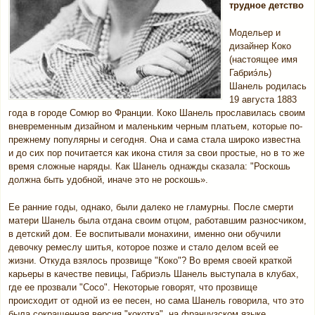
трудное детство
Модельер и
дизайнер Коко
(настоящее имя
Габриэ́ль)
Шанель родилась
19 августа 1883
года в городе Сомюр во Франции. Коко Шанель прославилась своим
вневременным дизайном и маленьким черным платьем, которые по-
прежнему популярны и сегодня. Она и сама стала широко известна
и до сих пор почитается как икона стиля за свои простые, но в то же
время сложные наряды. Как Шанель однажды сказала: "Роскошь
должна быть удобной, иначе это не роскошь».
Ее ранние годы, однако, были далеко не гламурны. После смерти
матери Шанель была отдана своим отцом, работавшим разносчиком,
в детский дом. Ее воспитывали монахини, именно они обучили
девочку ремеслу шитья, которое позже и стало делом всей ее
жизни. Откуда взялось прозвище "Коко"? Во время своей краткой
карьеры в качестве певицы, Габриэль Шанель выступала в клубах,
где ее прозвали "Coco". Некоторые говорят, что прозвище
происходит от одной из ее песен, но сама Шанель говорила, что это
была сокращенная версия "кокотка", на французском языке