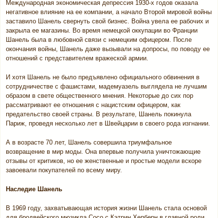
Международная экономическая депрессия 1930-х годов оказала
негативное влияние на ее компании, а начало Второй мировой войны
заставило Шанель свернуть свой бизнес. Война увела ее рабочих и
закрыла ее магазины. Во время немецкой оккупации во Франции
Шанель была в любовной связи с немецким офицером. После
окончания войны, Шанель даже вызывали на допросы, по поводу ее
отношений с представителем вражеской армии.
И хотя Шанель не было предъявлено официального обвинения в
сотрудничестве с фашистами, мадемуазель выглядела не лучшим
образом в свете общественного мнения. Некоторые до сих пор
рассматривают ее отношения с нацистским офицером, как
предательство своей страны. В результате, Шанель покинула
Париж, проведя несколько лет в Швейцарии в своего рода изгнании.
А в возрасте 70 лет, Шанель совершила триумфальное
возвращение в мир моды. Она впервые получила уничтожающие
отзывы от критиков, но ее женственные и простые модели вскоре
завоевали покупателей по всему миру.
Наследие Шанель
В 1969 году, захватывающая история жизни Шанель стала основой
для бродвейского мюзикла Coco с Кэтрин Хепберн в главной роли.