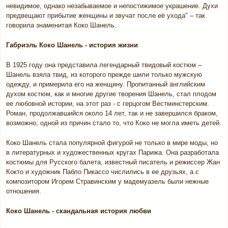
невидимое, однако незабываемое и непостижимое украшение. Духи
предвещают прибытие женщины и звучат после её ухода" – так
говорила знаменитая Коко Шанель.
Габриэль Коко Шанель - история жизни
В 1925 году она представила легендарный твидовый костюм –
Шанель взяла твид, из которого прежде шили только мужскую
одежду, и примерила его на женщину. Пропитанный английским
духом костюм, как и многие другие творения Шанель, стал плодом
ее любовной истории, на этот раз - с герцогом Вестминстерским.
Роман, продолжавшийся около 14 лет, так и не завершился браком,
возможно, одной из причин стало то, что Коко не могла иметь детей.
Коко Шанель стала популярной фигурой не только в мире моды, но
в литературных и художественных кругах Парижа. Она разработала
костюмы для Русского балета, известный писатель и режиссер Жан
Кокто и художник Пабло Пикассо числились в ее друзьях, а с
композитором Игорем Стравинским у мадемуазель были нежные
отношения.
Коко Шанель - скандальная история любви