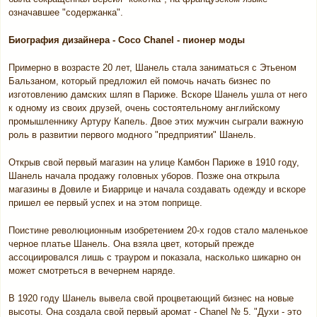
означавшее "содержанка".
Биография дизайнера - Coco Chanel - пионер моды
Примерно в возрасте 20 лет, Шанель стала заниматься с Этьеном
Бальзаном, который предложил ей помочь начать бизнес по
изготовлению дамских шляп в Париже. Вскоре Шанель ушла от него
к одному из своих друзей, очень состоятельному английскому
промышленнику Артуру Капель. Двое этих мужчин сыграли важную
роль в развитии первого модного "предприятии" Шанель.
Открыв свой первый магазин на улице Камбон Париже в 1910 году,
Шанель начала продажу головных уборов. Позже она открыла
магазины в Довиле и Биаррице и начала создавать одежду и вскоре
пришел ее первый успех и на этом поприще.
Поистине революционным изобретением 20-х годов стало маленькое
черное платье Шанель. Она взяла цвет, который прежде
ассоциировался лишь с трауром и показала, насколько шикарно он
может смотреться в вечернем наряде.
В 1920 году Шанель вывела свой процветающий бизнес на новые
высоты. Она создала свой первый аромат - Chanel № 5. "Духи - это