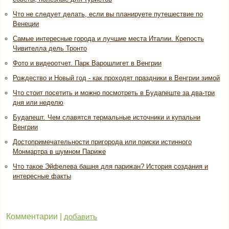
Что не следует делать, если вы планируете путешествие по
Венеции
Самые интересные города и лучшие места Италии. Крепость
Чивителла дель Тронто
Фото и видеоотчет. Парк Варошлигет в Венгрии
Рождество и Новый год - как проходят праздники в Венгрии зимой
Что стоит посетить и можно посмотреть в Будапеште за два-три
дня или неделю
Будапешт. Чем славятся термальные источники и купальни
Венгрии
Достопримечательности пригорода или поиски истинного
Монмартра в шумном Париже
Что такое Эйфелева башня для парижан? История создания и
интересные факты
Комментарии |
добавить