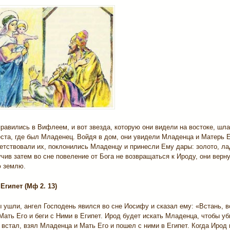
равились в Вифлеем, и вот звезда, которую они видели на востоке, шл
еста, где был Младенец. Войдя в дом, они увидели Младенца и Матерь 
етствовали их, поклонились Младенцу и принесли Ему дары: золото, ла
чив затем во сне повеление от Бога не возвращаться к Ироду, они верн
ю землю.
 Египет (Мф 2. 13)
 ушли, ангел Господень явился во сне Иосифу и сказал ему: «Встань, 
ать Его и беги с Ними в Египет. Ирод будет искать Младенца, чтобы уб
встал, взял Младенца и Мать Его и пошел с ними в Египет. Когда Ирод 