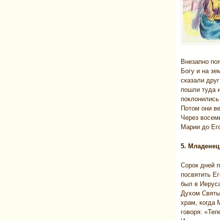
Внезапно по
Богу и на зе
сказали друг
пошли туда 
поклонились
Потом они ве
Через восемь
Марии до Ег
5. Младенец 
Сорок дней 
посвятить Ег
был в Иерус
Духом Святы
храм, когда 
говоря: «Теп