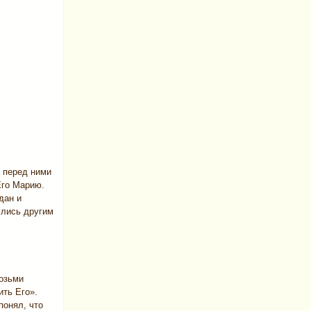
а перед ними
Его Марию.
дан и
улись другим
возьми
ить Его».
понял, что