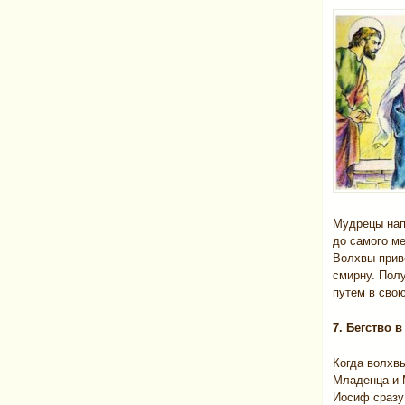
Мудрецы нап
до самого м
Волхвы прив
смирну. Полу
путем в сво
7. Бегство в
Когда волхвы
Младенца и М
Иосиф сразу 