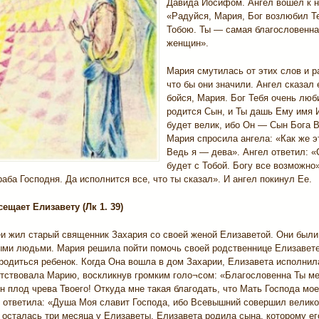
Давида Иосифом. Ангел вошел к н
«Радуйся, Мария, Бог возлюбил Те
Тобою. Ты — самая благословенна
женщин».
Мария смутилась от этих слов и 
что бы они значили. Ангел сказал 
бойся, Мария. Бог Тебя очень люби
родится Сын, и Ты дашь Ему имя 
будет велик, ибо Он — Сын Бога 
Мария спросила ангела: «Как же э
Ведь я — дева». Ангел ответил: «
будет с Тобой. Богу все возможно
раба Господня. Да исполнится все, что ты сказал». И ангел покинул Ее.
ещает Елизавету (Лк 1. 39)
еи жил старый священник Захария со своей женой Елизаветой. Они был
ыми людьми. Мария решила пойти помочь своей родственнице Елизавете
родиться ребенок. Когда Она вошла в дом Захарии, Елизавета исполнил
етствовала Марию, воскликнув громким голо¬сом: «Благословенна Ты м
н плод чрева Твоего! Откуда мне такая благодать, что Мать Господа мо
 ответила: «Душа Моя славит Господа, ибо Всевышний совершил велико
осталась три месяца у Елизаветы. Елизавета родила сына, которому ег