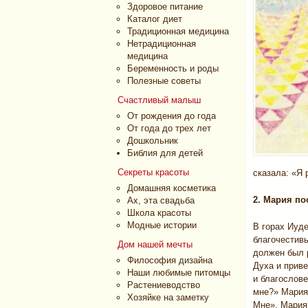
Здоровое питание
Каталог диет
Традиционная медицина
Нетрадиционная
медицина
Беременность и роды
Полезные советы
Счастливый малыш
От рождения до года
От года до трех лет
Дошкольник
Библия для детей
Секреты красоты
сказала: «Я 
Домашняя косметика
2. Мария пос
Ах, эта свадьба
Школа красоты
Модные истории
В горах Иуд
благочестив
Дом нашей мечты
должен был 
Философия дизайна
Духа и прив
Наши любимые питомцы
и благослове
Растениеводство
мне?» Мария
Хозяйке на заметку
Мне». Мария 