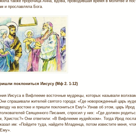
жила также пророчица Анна, вдова, проводившая время в молитве и пос
ам и прославляла Бога.
ришли поклониться Иисусу (Мф 2. 1-12)
ния Иисуса в Вифлееме восточные мудрецы, которых называли волхвам
Они спрашивали жителей святого города: «Где новорожденный царь иуд
везду на востоке и пришли поклониться Ему!» Узнав об этом, царь Ирод 
толкователей Священного Писания, спросил у них: «Где должен родитьс
м, Христос?» Они ответили: «В Вифлееме иудейском». Тогда Ирод посла
азал им: «Пойдите туда, найдите Младенца, потом известите меня, что
 Ему».