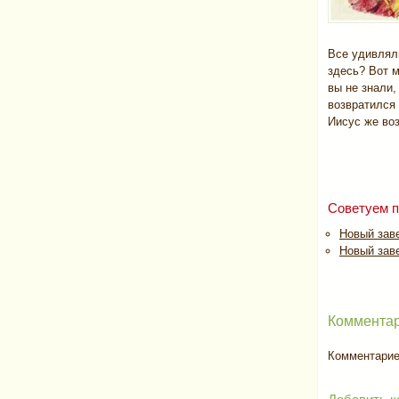
Все удивлял
здесь? Вот 
вы не знали,
возвратился 
Иисус же воз
Советуем п
Новый зав
Новый заве
Комментар
Комментариев