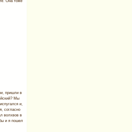
те. Она тоже
и, пришли в
ейский? Мы
испугался и,
я, согласно
л волхвов в
бы и я пошел