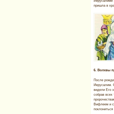
Иерусалиме 
пришла в хр
6. Волхвы п
После рожде
Иерусалим. 
видели Его з
собрав всех 
пророчества
Вифлеем и ск
поклониться