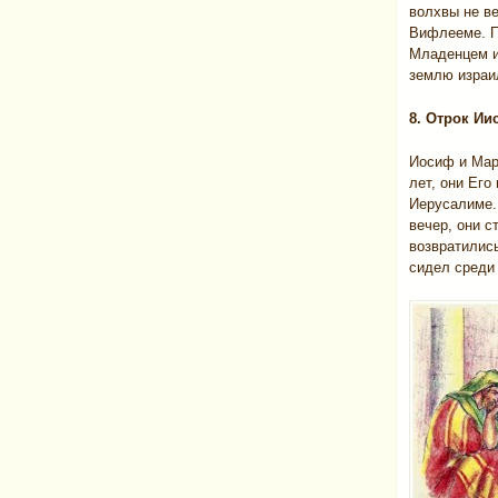
волхвы не ве
Вифлееме. П
Младенцем и
землю израи
8. Отрок Ии
Иосиф и Мар
лет, они Его
Иерусалиме.
вечер, они с
возвратились
сидел среди 