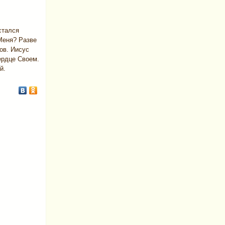
стался
Меня? Разве
ов. Иисус
ердце Своем.
й.