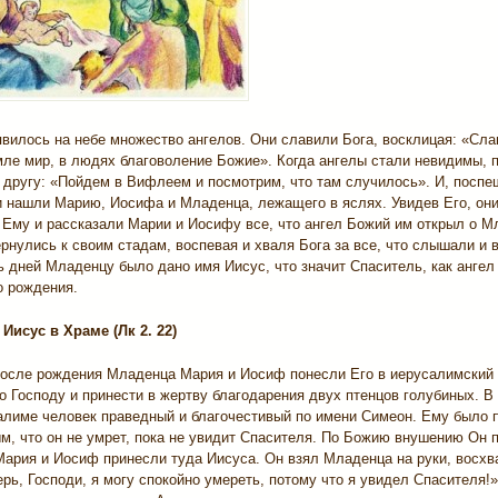
явилось на небе множество ангелов. Они славили Бога, восклицая: «Сл
мле мир, в людях благоволение Божие». Когда ангелы стали невидимы, 
 другу: «Пойдем в Вифлеем и посмотрим, что там случилось». И, поспе
и нашли Марию, Иосифа и Младенца, лежащего в яслях. Увидев Его, он
 Ему и рассказали Марии и Иосифу все, что ангел Божий им открыл о М
рнулись к своим стадам, воспевая и хваля Бога за все, что слышали и 
 дней Младенцу было дано имя Иисус, что значит Спаситель, как ангел
о рождения.
Иисус в Храме (Лк 2. 22)
после рождения Младенца Мария и Иосиф понесли Его в иерусалимский 
о Господу и принести в жертву благодарения двух птенцов голубиных. В
алиме человек праведный и благочестивый по имени Симеон. Ему было 
м, что он не умрет, пока не увидит Спасителя. По Божию внушению Он 
Мария и Иосиф принесли туда Иисуса. Он взял Младенца на руки, восхв
ерь, Господи, я могу спокойно умереть, потому что я увидел Спасителя!