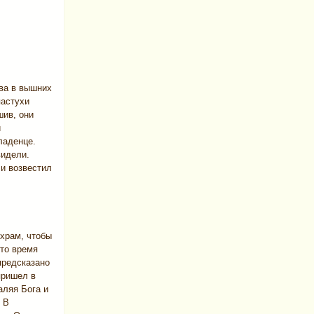
ава в вышних
пастухи
шив, они
и
ладенце.
видели.
 и возвестил
храм, чтобы
 то время
предсказано
пришел в
аляя Бога и
» В