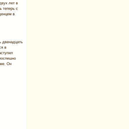
двух лет в
ь теперь с
денцем в
ь двенадцать
ся в
аступил
 поспешно
аме. Он