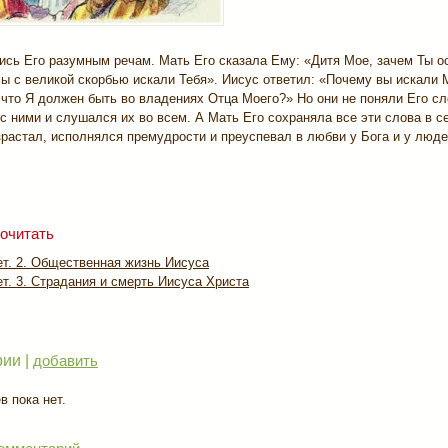
ись Его разумным речам. Мать Его сказала Ему: «Дитя Мое, зачем Ты о
мы с великой скорбью искали Тебя». Иисус ответил: «Почему вы искали 
 что Я должен быть во владениях Отца Моего?» Но они не поняли Его сл
с ними и слушался их во всем. А Мать Его сохраняла все эти слова в с
растал, исполнялся премудрости и преуспевал в любви у Бога и у люде
очитать
ет. 2. Общественная жизнь Иисуса
т. 3. Страдания и смерть Иисуса Христа
ии |
добавить
 пока нет.