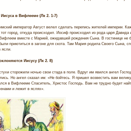
 Иисуса в Вифлееме (Лк 2. 1-7)
римский император Август велел сделать перепись жителей империи. К
 тот город, откуда происходил. Иосиф происходил из рода царя Давида
 Вифлеем вместе с Марией, ожидавшей рождения Сына. В гостинице не б
были приютиться в загоне для скота. Там Мария родила Своего Сына, с
 ясли.
оклоняются Иисусу (Лк 2. 8)
тухи сторожили ночью свои стада в поле. Вдруг им явился ангел Госпо
лись. Но ангел сказал им: «Не бойтесь. Я пришел возвестить вам велик
ился в Вифлееме Спаситель, Христос Господь. Вам не трудно будет най
енами и лежит в яслях».