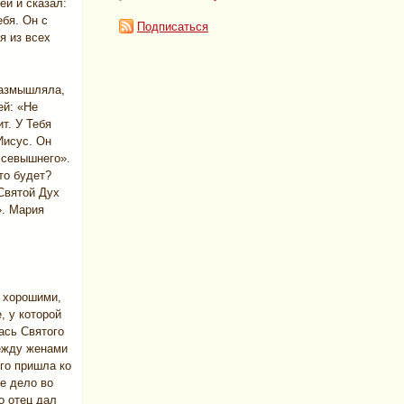
ей и сказал:
бя. Он с
Подписаться
я из всех
размышляла,
ей: «Не
т. У Тебя
Иисус. Он
Всевышнего».
то будет?
Святой Дух
». Мария
и хорошими,
, у которой
ась Святого
ежду женами
его пришла ко
е дело во
о отец дал