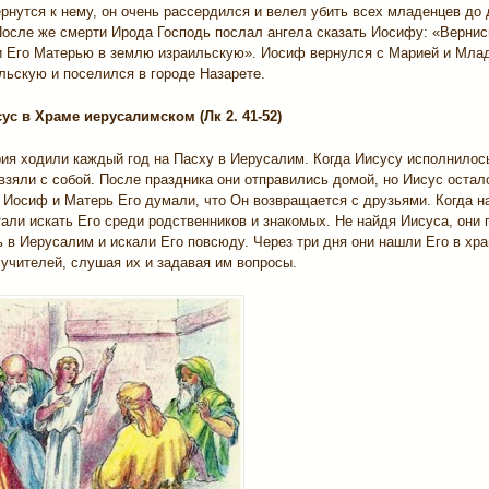
рнутся к нему, он очень рассердился и велел убить всех младенцев до 
осле же смерти Ирода Господь послал ангела сказать Иосифу: «Вернис
 Его Матерью в землю израильскую». Иосиф вернулся с Марией и Мла
льскую и поселился в городе Назарете.
сус в Храме иерусалимском (Лк 2. 41-52)
ия ходили каждый год на Пасху в Иерусалим. Когда Иисусу исполнилос
 взяли с собой. После праздника они отправились домой, но Иисус остал
 Иосиф и Матерь Его думали, что Он возвращается с друзьями. Когда н
тали искать Его среди родственников и знакомых. Не найдя Иисуса, они
 в Иерусалим и искали Его повсюду. Через три дня они нашли Его в хр
учителей, слушая их и задавая им вопросы.