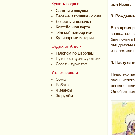
Кушать подано
имя Иоанн.
Салаты и закуски
Первые и горячие блюда
3. Рождение
Десерты и выпечка
Коктейльная карта
В то время 
"Умные" помощники
записаться в
Кулинарные истории
был пойти в
они должны 
Отдых от А до Я
и положила в
Галопом по Европам
Путешествуем с детьми
4. Пастухи п
Советы туристам
Уголок юриста
Недалеко пас
Семья
очень испуга
Работа
сегодня род
Финансы
Он обвит пел
За рулём