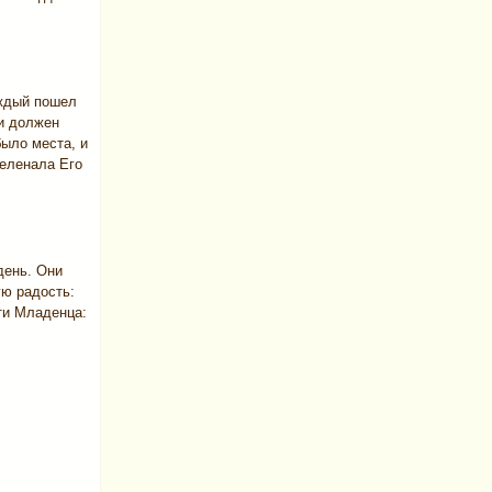
аждый пошел
 и должен
ыло места, и
пеленала Его
день. Они
ую радость:
ти Младенца: