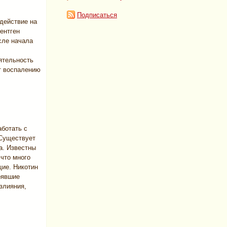
Подписаться
действие на
ентген
осле начала
ятельность
т воспалению
аботать с
 Существует
а. Известны
что много
щие. Никотин
рявшие
злияния,