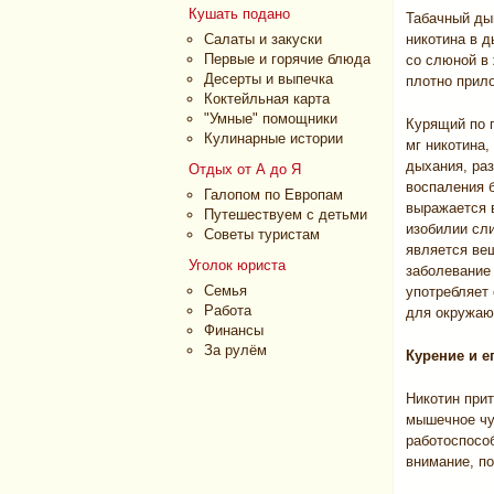
Кушать подано
Табачный дым
Салаты и закуски
никотина в д
Первые и горячие блюда
со слюной в
Десерты и выпечка
плотно прило
Коктейльная карта
"Умные" помощники
Курящий по 
Кулинарные истории
мг никотина,
дыхания, ра
Отдых от А до Я
воспаления б
Галопом по Европам
выражается 
Путешествуем с детьми
изобилии сли
Советы туристам
является ве
Уголок юриста
заболевание 
Семья
употребляет 
Работа
для окружаю
Финансы
За рулём
Курение и е
Никотин прит
мышечное чу
работоспосо
внимание, п