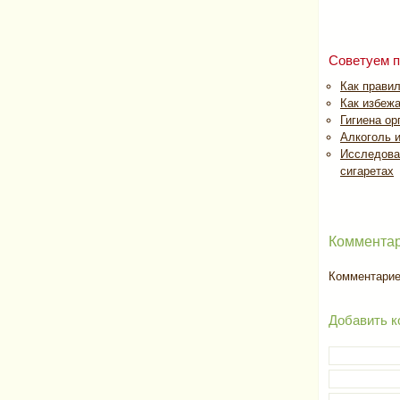
Советуем п
Как прави
Как избеж
Гигиена ор
Алкоголь и
Исследован
сигаретах
Комментар
Комментариев
Добавить к