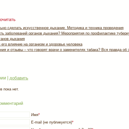
очитать
льно сделать искусственное дыхание. Методика и техника проведения
ать заболеваний органов дыхания? Мероприятия по профилактике туберк
ганов дыхания
 его влияние на организм и здоровье человека
ия и отзывы – что говорят врачи о заменителях табака? Вся правда об
ии |
добавить
 пока нет.
омментарий
Имя
*
E-mail (не публикуется)
*