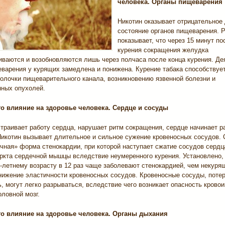
человека. Органы пищеварения
Никотин оказывает отрицательное 
состояние органов пищеварения. Р
показывает, что через 15 минут п
курения сокращения желудка
иваются и возобновляются лишь через полчаса после конца курения. Де
еварения у курящих замедлена и понижена. Курение табака способствуе
болочки пищеварительного канала, возникновению язвенной болезни и
нных опухолей.
го влияние на здоровье человека. Сердце и сосуды
траивает работу сердца, нарушает ритм сокращения, сердце начинает р
Никотин вызывает длительное и сильное сужение кровеносных сосудов.
чная» форма стенокардии, при которой наступает сжатие сосудов сердц
ркта сердечной мышцы вследствие неумеренного курения. Установлено, 
-летнему возрасту в 12 раз чаще заболевают стенокардией, чем некуря
нижение эластичности кровеносных сосудов. Кровеносные сосуды, поте
, могут легко разрываться, вследствие чего возникает опасность кровои
оловной мозг.
го влияние на здоровье человека. Органы дыхания