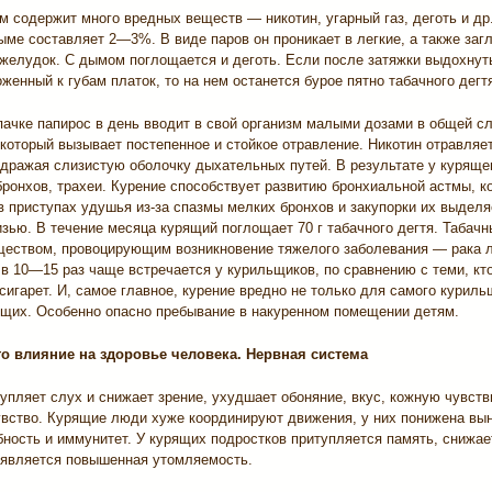
 содержит много вредных веществ — никотин, угарный газ, деготь и др
ыме составляет 2—3%. В виде паров он проникает в легкие, а также заг
 желудок. С дымом поглощается и деготь. Если после затяжки выдохнут
женный к губам платок, то на нем останется бурое пятно табачного дегтя
пачке папирос в день вводит в свой организм малыми дозами в общей с
 который вызывает постепенное и стойкое отравление. Никотин отравляе
здражая слизистую оболочку дыхательных путей. В результате у куряще
ронхов, трахеи. Курение способствует развитию бронхиальной астмы, к
в приступах удушья из-за спазмы мелких бронхов и закупорки их выделя
зью. В течение месяца курящий поглощает 70 г табачного дегтя. Табачн
ществом, провоцирующим возникновение тяжелого заболевания — рака л
в 10—15 раз чаще встречается у курильщиков, по сравнению с теми, кт
сигарет. И, самое главное, курение вредно не только для самого куриль
щих. Особенно опасно пребывание в накуренном помещении детям.
го влияние на здоровье человека. Нервная система
упляет слух и снижает зрение, ухудшает обоняние, вкус, кожную чувств
вство. Курящие люди хуже координируют движения, у них понижена вы
бность и иммунитет. У курящих подростков притупляется память, снижае
оявляется повышенная утомляемость.