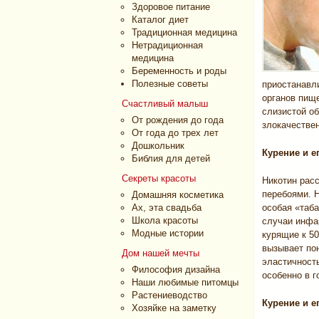
Здоровое питание
Каталог диет
Традиционная медицина
Нетрадиционная
медицина
Беременность и роды
Полезные советы
приостанавл
органов пищ
Счастливый малыш
слизистой о
От рождения до года
злокачестве
От года до трех лет
Дошкольник
Курение и е
Библия для детей
Секреты красоты
Никотин расс
перебоями. 
Домашняя косметика
Ах, эта свадьба
особая «таба
Школа красоты
случаи инфа
Модные истории
курящие к 50
вызывает по
Дом нашей мечты
эластичность
Философия дизайна
особенно в г
Наши любимые питомцы
Растениеводство
Курение и е
Хозяйке на заметку