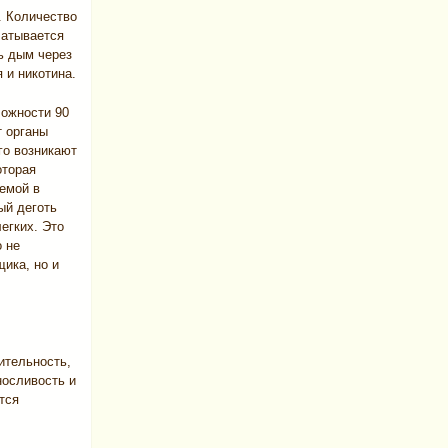
. Количество
латывается
ь дым через
 и никотина.
ложности 90
т органы
го возникают
оторая
емой в
ый деготь
егких. Это
о не
щика, но и
ительность,
носливость и
тся