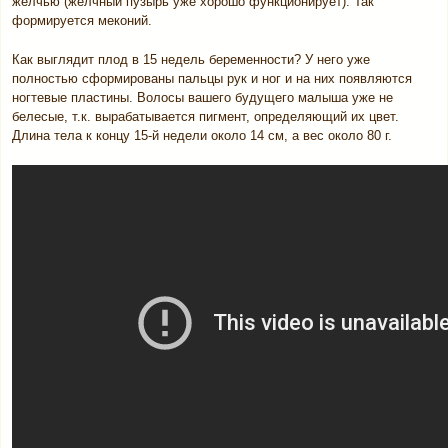
желчью (желчный пузырь уже хорошо функционирует). Так
формируется меконий.
Как выглядит плод в 15 недель беременности? У него уже
полностью сформированы пальцы рук и ног и на них появляются
ногтевые пластины. Волосы вашего будущего малыша уже не
белесые, т.к. вырабатывается пигмент, определяющий их цвет.
Длина тела к концу 15-й недели около 14 см, а вес около 80 г.