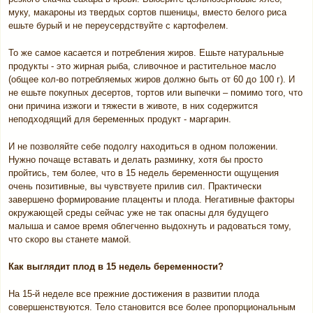
муку, макароны из твердых сортов пшеницы, вместо белого риса
ешьте бурый и не переусердствуйте с картофелем.
То же самое касается и потребления жиров. Ешьте натуральные
продукты - это жирная рыба, сливочное и растительное масло
(общее кол-во потребляемых жиров должно быть от 60 до 100 г). И
не ешьте покупных десертов, тортов или выпечки – помимо того, что
они причина изжоги и тяжести в животе, в них содержится
неподходящий для беременных продукт - маргарин.
И не позволяйте себе подолгу находиться в одном положении.
Нужно почаще вставать и делать разминку, хотя бы просто
пройтись, тем более, что в 15 недель беременности ощущения
очень позитивные, вы чувствуете прилив сил. Практически
завершено формирование плаценты и плода. Негативные факторы
окружающей среды сейчас уже не так опасны для будущего
малыша и самое время облегченно выдохнуть и радоваться тому,
что скоро вы станете мамой.
Как выглядит плод в 15 недель беременности?
На 15-й неделе все прежние достижения в развитии плода
совершенствуются. Тело становится все более пропорциональным