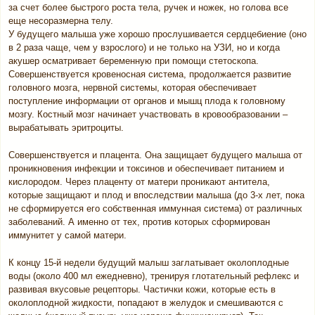
за счет более быстрого роста тела, ручек и ножек, но голова все
еще несоразмерна телу.
У будущего малыша уже хорошо прослушивается сердцебиение (оно
в 2 раза чаще, чем у взрослого) и не только на УЗИ, но и когда
акушер осматривает беременную при помощи стетоскопа.
Совершенствуется кровеносная система, продолжается развитие
головного мозга, нервной системы, которая обеспечивает
поступление информации от органов и мышц плода к головному
мозгу. Костный мозг начинает участвовать в кровообразовании –
вырабатывать эритроциты.
Совершенствуется и плацента. Она защищает будущего малыша от
проникновения инфекции и токсинов и обеспечивает питанием и
кислородом. Через плаценту от матери проникают антитела,
которые защищают и плод и впоследствии малыша (до 3-х лет, пока
не сформируется его собственная иммунная система) от различных
заболеваний. А именно от тех, против которых сформирован
иммунитет у самой матери.
К концу 15-й недели будущий малыш заглатывает околоплодные
воды (около 400 мл ежедневно), тренируя глотательный рефлекс и
развивая вкусовые рецепторы. Частички кожи, которые есть в
околоплодной жидкости, попадают в желудок и смешиваются с