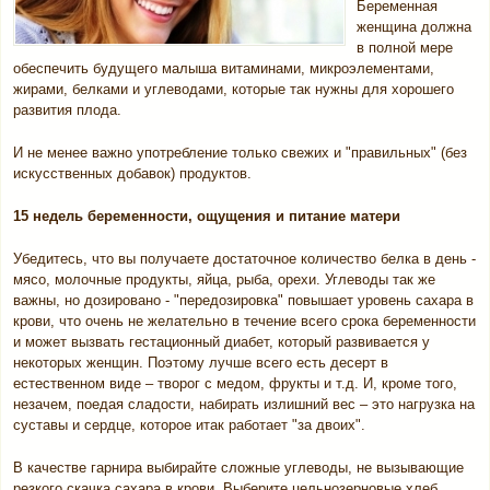
Беременная
женщина должна
в полной мере
обеспечить будущего малыша витаминами, микроэлементами,
жирами, белками и углеводами, которые так нужны для хорошего
развития плода.
И не менее важно употребление только свежих и "правильных" (без
искусственных добавок) продуктов.
15 недель беременности, ощущения и питание матери
Убедитесь, что вы получаете достаточное количество белка в день -
мясо, молочные продукты, яйца, рыба, орехи. Углеводы так же
важны, но дозировано - "передозировка" повышает уровень сахара в
крови, что очень не желательно в течение всего срока беременности
и может вызвать гестационный диабет, который развивается у
некоторых женщин. Поэтому лучше всего есть десерт в
естественном виде – творог с медом, фрукты и т.д. И, кроме того,
незачем, поедая сладости, набирать излишний вес – это нагрузка на
суставы и сердце, которое итак работает "за двоих".
В качестве гарнира выбирайте сложные углеводы, не вызывающие
резкого скачка сахара в крови. Выберите цельнозерновые хлеб,