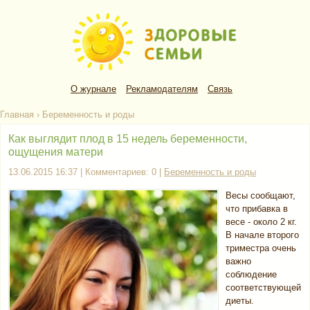
О журнале
Рекламодателям
Связь
Главная
›
Беременность и роды
Как выглядит плод в 15 недель беременности,
ощущения матери
13.06.2015 16:37 | Комментариев: 0 |
Беременность и роды
Весы сообщают,
что прибавка в
весе - около 2 кг.
В начале второго
триместра очень
важно
соблюдение
соответствующей
диеты.