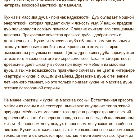
натирать восковой мастикой для мебели.
Кухни из массива дуба - признак надежности. Дуб обладает мощной
энергетикой, которая придает силу и ясность уму. У наших предков
дуб пользовался особым почетом. Славяне считали его священным
деревом. Прекрасные качества крепкого дуба - добротность и
долговечность. Кухня из массива дуба обладает замечательными
эксплуатационными свойствами. Красивая текстура - с ярко
выраженным рисунком волокон. Цвета древесины дуба варьируется
от желтого и красноватого до серо-зеленого. Такая многоцветность
древесины дает широту выбора при покупке мебели из массива
дуба, а так же возможность правильно сочетать ее цвет в интерьере
квартиры и кухни с общим дизайном. Древесина дуба с течением
лет немного темнеет, но это только придает кухне из массива дуба
оттенок благородной старины.
Не менее красивы и кухни из массива сосны. Естественная красота
мебели из сосны и её текстура, вызывают ощущение тепла живой
природы. Мебель из массива этого дерева распространяет свежий
древесный запах. У северных народов сосна всегда была символом
жизни. В сосновом лесу воздух в сосновом лесу кажется особенно
чистым. Кухни из массива сосны так же выполнены по современным
технологиям и отличаются прочностью и долговечностью. Кухни из