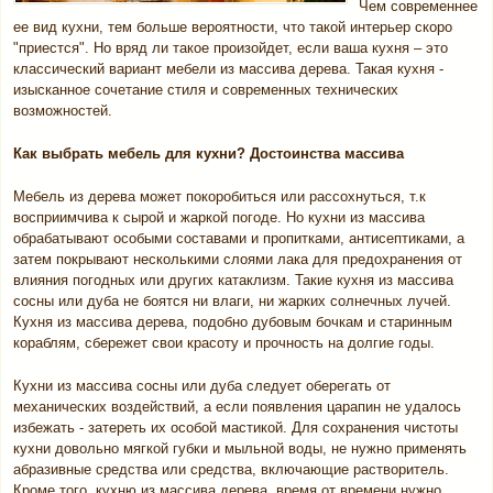
Чем современнее
ее вид кухни, тем больше вероятности, что такой интерьер скоро
"приестся". Но вряд ли такое произойдет, если ваша кухня – это
классический вариант мебели из массива дерева. Такая кухня -
изысканное сочетание стиля и современных технических
возможностей.
Как выбрать мебель для кухни? Достоинства массива
Мебель из дерева может покоробиться или рассохнуться, т.к
восприимчива к сырой и жаркой погоде. Но кухни из массива
обрабатывают особыми составами и пропитками, антисептиками, а
затем покрывают несколькими слоями лака для предохранения от
влияния погодных или других катаклизм. Такие кухня из массива
сосны или дуба не боятся ни влаги, ни жарких солнечных лучей.
Кухня из массива дерева, подобно дубовым бочкам и старинным
кораблям, сбережет свои красоту и прочность на долгие годы.
Кухни из массива сосны или дуба следует оберегать от
механических воздействий, а если появления царапин не удалось
избежать - затереть их особой мастикой. Для сохранения чистоты
кухни довольно мягкой губки и мыльной воды, не нужно применять
абразивные средства или средства, включающие растворитель.
Кроме того, кухню из массива дерева, время от времени нужно