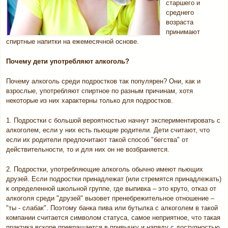
старшего и
среднего
возраста
принимают
спиртные напитки на ежемесячной основе.
Почему дети употребляют алкоголь?
Почему алкоголь среди подростков так популярен? Они, как и
взрослые, употребляют спиртное по разным причинам, хотя
некоторые из них характерны только для подростков.
1. Подростки с большой вероятностью начнут экспериментировать с
алкоголем, если у них есть пьющие родители. Дети считают, что
если их родители предпочитают такой способ "бегства" от
действительности, то и для них он не возбраняется.
2. Подростки, употребляющие алкоголь обычно имеют пьющих
друзей. Если подростки принадлежат (или стремятся принадлежать)
к определенной школьной группе, где выпивка – это круто, отказ от
алкоголя среди "друзей" вызовет пренебрежительное отношение –
"ты - слабак". Поэтому банка пива или бутылка с алкоголем в такой
компании считается символом статуса, самое неприятное, что такая
практика вскоре превращается в привычку и наряду с доступностью