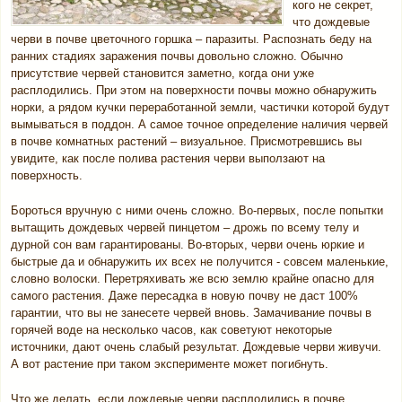
кого не секрет,
что дождевые
черви в почве цветочного горшка – паразиты. Распознать беду на
ранних стадиях заражения почвы довольно сложно. Обычно
присутствие червей становится заметно, когда они уже
расплодились. При этом на поверхности почвы можно обнаружить
норки, а рядом кучки переработанной земли, частички которой будут
вымываться в поддон. А самое точное определение наличия червей
в почве комнатных растений – визуальное. Присмотревшись вы
увидите, как после полива растения черви выползают на
поверхность.
Бороться вручную с ними очень сложно. Во-первых, после попытки
вытащить дождевых червей пинцетом – дрожь по всему телу и
дурной сон вам гарантированы. Во-вторых, черви очень юркие и
быстрые да и обнаружить их всех не получится - совсем маленькие,
словно волоски. Перетряхивать же всю землю крайне опасно для
самого растения. Даже пересадка в новую почву не даст 100%
гарантии, что вы не занесете червей вновь. Замачивание почвы в
горячей воде на несколько часов, как советуют некоторые
источники, дают очень слабый результат. Дождевые черви живучи.
А вот растение при таком эксперименте может погибнуть.
Что же делать, если дождевые черви расплодились в почве