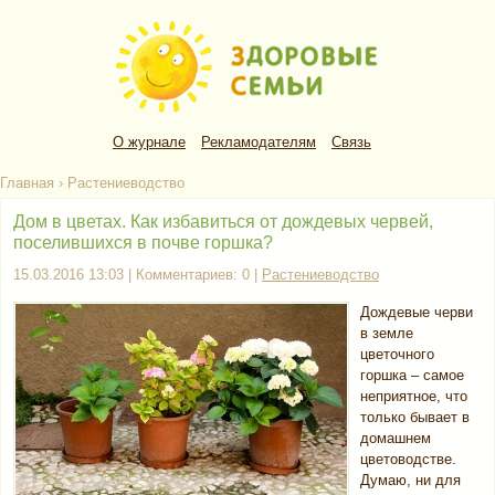
О журнале
Рекламодателям
Связь
Главная
›
Растениеводство
Дом в цветах. Как избавиться от дождевых червей,
поселившихся в почве горшка?
15.03.2016 13:03 | Комментариев: 0 |
Растениеводство
Дождевые черви
в земле
цветочного
горшка – самое
неприятное, что
только бывает в
домашнем
цветоводстве.
Думаю, ни для