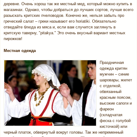
деревне. Очень хорош так же местный мед, который можно купить в
магазинах. Однако, чтобы добраться до лучших сортов, лучше всего
разыскать критских пчеловодов. Конечно же, нельзя забыть про
греческий салат – греки называют его horiatiki. Обязательно
отведайте блюда из мяса и, если вам случится заглянуть в
критскую таверну, "pitakya." Это очень вкусный вариант местных
пирожков!
Местная одежда
Праздничная
одежда критян
мужчин – синие
шаровары, жилет
с отделкой,
обвязанный
красным поясом,
высокие сапоги и
фареон
(складчатая
феска с голубой
кисточкой) или
черный платок, обвернутый вокруг головы. Так же непременный