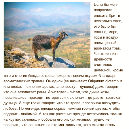
Если бы меня
попросили
описать Крит в
несколько слов,
это было бы
солнце, море,
горы и воздух,
насыщенный
ароматом трав.
Часть из них с
древности
считалась
целебной, кроме
того и многие блюда острова покоряют своим вкусом благодаря
ароматическим травам. Об одной (ее называют Origanum dictamnus
или erodas – синоним эротас, а попросту – душица) даже говорят,
что она заживляет раны. Аристотель писал, что дикие козы,
поранившись, приходят потереться к склонам, где растет критская
душица. А еще греки говорят, что это трава, способная возбудить
любовь. По легенде, юноша сорвал нежный горный цветок, чтобы
подарить любимой. А так как растение прежде встречалось только
на крутых склонах, и собрали его рискуя жизнью, трудно не
поверить, что решиться на это мог лишь тот, кого сжигал огонь