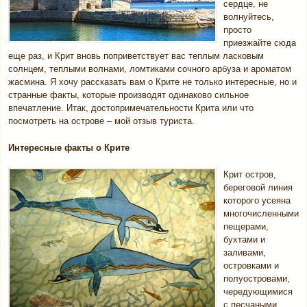
сердце, не
волнуйтесь,
просто
приезжайте сюда
еще раз, и Крит вновь поприветствует вас теплым ласковым
солнцем, теплыми волнами, ломтиками сочного арбуза и ароматом
жасмина. Я хочу рассказать вам о Крите не только интересные, но и
странные факты, которые производят одинаково сильное
впечатление. Итак, достопримечательности Крита или что
посмотреть на острове – мой отзыв туриста.
Интересные факты о Крите
Крит остров,
береговой линия
которого усеяна
многочисленными
пещерами,
бухтами и
заливами,
островками и
полуостровами,
чередующимися
с песчаными