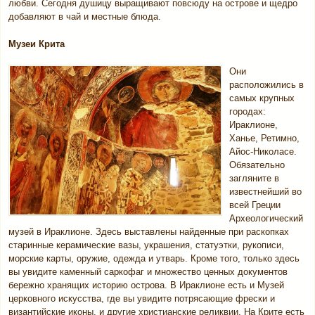
любви. Сегодня душицу выращивают повсюду на острове и щедро
добавляют в чай и местные блюда.
Музеи Крита
Они
расположились в
самых крупных
городах:
Ираклионе,
Ханье, Ретимно,
Айос-Николасе.
Обязательно
загляните в
известнейший во
всей Греции
Археологический
музей в Ираклионе. Здесь выставлены найденные при раскопках
старинные керамические вазы, украшения, статуэтки, рукописи,
морские карты, оружие, одежда и утварь. Кроме того, только здесь
вы увидите каменный саркофаг и множество ценных документов
бережно хранящих историю острова. В Ираклионе есть и Музей
церковного искусства, где вы увидите потрясающие фрески и
византийские иконы, и другие христианские реликвии. На Крите есть