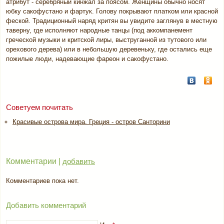
атрибут - серебряный кинжал за поясом. Женщины обычно носят
юбку сакофустано и фартук. Голову покрывают платком или красной
феской. Традиционный наряд критян вы увидите заглянув в местную
таверну, где исполняют народные танцы (под аккомпанемент
греческой музыки и критской лиры, выструганной из тутового или
орехового дерева) или в небольшую деревеньку, где остались еще
пожилые люди, надевающие фареон и сакофустано.
Советуем почитать
Красивые острова мира. Греция - остров Санторини
Комментарии |
добавить
Комментариев пока нет.
Добавить комментарий