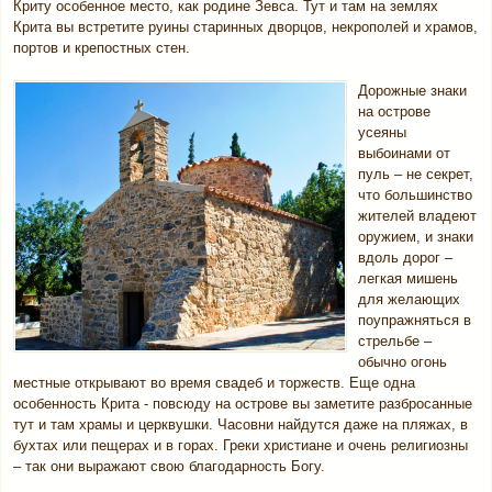
Криту особенное место, как родине Зевса. Тут и там на землях
Крита вы встретите руины старинных дворцов, некрополей и храмов,
портов и крепостных стен.
Дорожные знаки
на острове
усеяны
выбоинами от
пуль – не секрет,
что большинство
жителей владеют
оружием, и знаки
вдоль дорог –
легкая мишень
для желающих
поупражняться в
стрельбе –
обычно огонь
местные открывают во время свадеб и торжеств. Еще одна
особенность Крита - повсюду на острове вы заметите разбросанные
тут и там храмы и церквушки. Часовни найдутся даже на пляжах, в
бухтах или пещерах и в горах. Греки христиане и очень религиозны
– так они выражают свою благодарность Богу.