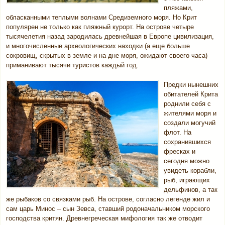
пляжами,
обласканными теплыми волнами Средиземного моря. Но Крит
популярен не только как пляжный курорт. На острове четыре
тысячелетия назад зародилась древнейшая в Европе цивилизация,
и многочисленные археологических находки (а еще больше
сокровищ, скрытых в земле и на дне моря, ожидают своего часа)
приманивают тысячи туристов каждый год.
Предки нынешних
обитателей Крита
роднили себя с
жителями моря и
создали могучий
флот. На
сохранившихся
фресках и
сегодня можно
увидеть корабли,
рыб, играющих
дельфинов, а так
же рыбаков со связками рыб. На острове, согласно легенде жил и
сам царь Минос – сын Зевса, ставший родоначальником морского
господства критян. Древнегреческая мифология так же отводит