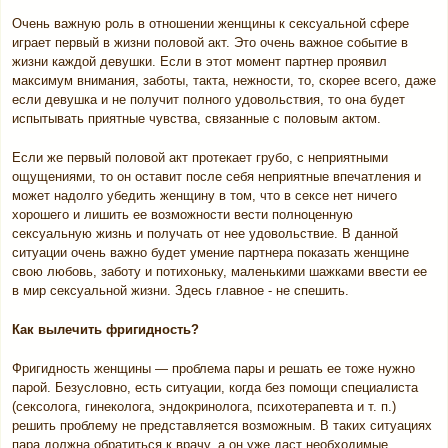
Очень важную роль в отношении женщины к сексуальной сфере
играет первый в жизни половой акт. Это очень важное событие в
жизни каждой девушки. Если в этот момент партнер проявил
максимум внимания, заботы, такта, нежности, то, скорее всего, даже
если девушка и не получит полного удовольствия, то она будет
испытывать приятные чувства, связанные с половым актом.
Если же первый половой акт протекает грубо, с неприятными
ощущениями, то он оставит после себя неприятные впечатления и
может надолго убедить женщину в том, что в сексе нет ничего
хорошего и лишить ее возможности вести полноценную
сексуальную жизнь и получать от нее удовольствие. В данной
ситуации очень важно будет умение партнера показать женщине
свою любовь, заботу и потихоньку, маленькими шажками ввести ее
в мир сексуальной жизни. Здесь главное - не спешить.
Как вылечить фригидность?
Фригидность женщины — проблема пары и решать ее тоже нужно
парой. Безусловно, есть ситуации, когда без помощи специалиста
(сексолога, гинеколога, эндокринолога, психотерапевта и т. п.)
решить проблему не представляется возможным. В таких ситуациях
пара должна обратиться к врачу, а он уже даст необходимые