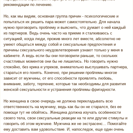
рекомендации по лечению.
Но, как мы видим, основная группа причин - психологические и
попытаться их решить пара может самостоятельно. Для начала
нужно проговорить проблему и выяснить, что думает о ней каждый
из партнеров. Ведь очень часто на приеме я сталкиваюсь с
ситуацией, когда люди, прожив много лет вместе, абсолютно не
умеют общаться между собой и сексуальные предпочтения и
причины сексуального неудовлетворения узнают только у меня в
кабинете. А ведь если бы они поговорили раньше, то скольких
счастливых моментов они бы не лишились. Но говорить нужно
спокойно, без крика и упреков, внимательно выслушивать партнера,
стараться его понять. Конечно, при решении проблемы многое
зависит от мужчины, от его способности проявлять любовь,
внимание, заботу, терпение, которые так необходимы для развития
женской сексуальности и устранения проблемы фригидности.
Но женщина в свою очередь не должна перекладывать всю
ответственность на мужчину, ведь как бы он не старался, без ее
помощи тут не обойтись. Женщина должна изучать особенности
своего тела, свои сексуальные реакции на те или другие стимулы и
говорить об этом мужчине. Мужчина же не экстрасенс... Помогайте
ему доставить вам удовольствие. И, напоследок, еще один очень