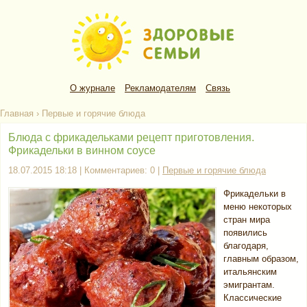
О журнале
Рекламодателям
Связь
Главная
›
Первые и горячие блюда
Блюда с фрикадельками рецепт приготовления.
Фрикадельки в винном соусе
18.07.2015 18:18 | Комментариев: 0 |
Первые и горячие блюда
Фрикадельки в
меню некоторых
стран мира
появились
благодаря,
главным образом,
итальянским
эмигрантам.
Классические