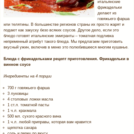
итальянские
фрикадельки
делают из
говяжьего фарша
или телятины. В большинстве регионов страны их просто жарят и
подают как закуску безо всяких соусов. Другое дело, если это
блюдо готовят итальянские эмигранты – томатная подливка
непременный атрибут такого блюда. Мы предлагаем приготовить
вкусный ужин, включив в меню это полюбившееся многим кушанье.
Блюда с фрикадельками рецепт приготовления. Фрикадельки в
винном соусе
Ингредиенты на 4 порции
700 г говяжьего фарша
3 луковицы
4 столовых ложки масла
1 ст.л. томатной пасты
1 ч.л. крахмала
500 мл. сухого красного вина
1 ч.л. любой приправы, которая вам нравится
щепотка сахара
соль и перец по вкусу